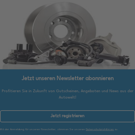
Jetzt unseren Newsletter abonnieren
Profitieren Sie in Zukunft von Gutscheinen, Angeboten und News aus der
Autowelt!
Jetzt registrieren
Mit der Anmeldung für unseren Newsletter, stimmen Sie unseren
Datenschutzrichtlinien
zu.