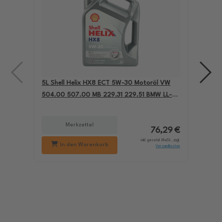
5L Shell Helix HX8 ECT 5W-30 Motoröl VW
4L A
504.00 507.00 MB 229.31 229.51 BMW LL-04
für
550050228
229
Merkzettel
76,29 €
inkl. gesetzl. MwSt., zzgl.
In den Warenkorb
Versandkosten