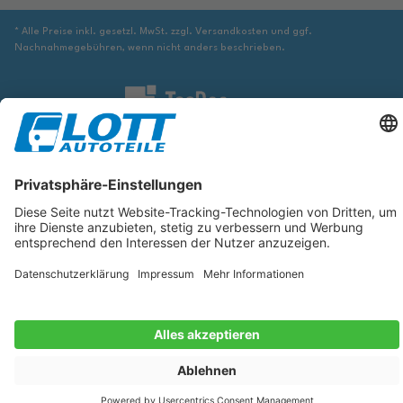
* Alle Preise inkl. gesetzl. MwSt. zzgl. Versandkosten und ggf.
Nachnahmegebühren, wenn nicht anders beschrieben.
Wir sind verpflichtet Sie darauf hinzuweisen, dass Sie ggf. ergänzende
Informationen von geeigneter Stelle beziehen müssen, um sicher zu stellen,
dass der über die Datenbank identifizierte Artikel tatsächlich dem gesuchten
entspricht und für das betreffende Automobil passt.
Die hier angezeigten Daten, insbesondere die gesamte Datenbank, dürfen
nicht kopiert werden. Es ist zu unterlassen, die Daten oder die gesamte
Datenbank ohne vorherige Zustimmung von TecDoc zu vervielfältigen, zu
verbreiten und/oder diese Handlungen durch Dritte ausführen zu lassen.
Ein Zuwiderhandeln stellt eine Urheberrechtsverletzung dar und wird
verfolgt.