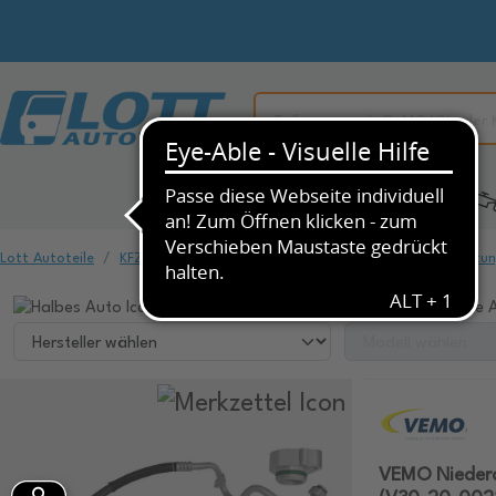
Alle Kategorien
KFZ-Ersatzteile
Lott Autoteile
KFZ-Ersatzteile
Klimaanlage & Heizung
Druckleitu
Wählen Sie ihr Fahrzeug, um dazu passende A
VEMO Niederd