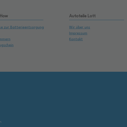
 How
Autoteile Lott
se zur Batterieentsorgung
Wir über uns
Impressum
mmern
Kontakt
ugschein
,
n