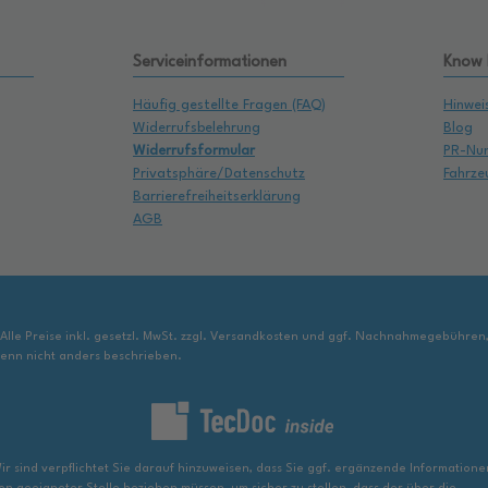
Serviceinformationen
Know
Häufig gestellte Fragen (FAQ)
Hinwei
Widerrufsbelehrung
Blog
Widerrufsformular
PR-Nu
Privatsphäre/Datenschutz
Fahrze
Barrierefreiheitserklärung
AGB
 Alle Preise inkl. gesetzl. MwSt. zzgl. Versandkosten und ggf. Nachnahmegebühren
enn nicht anders beschrieben.
ir sind verpflichtet Sie darauf hinzuweisen, dass Sie ggf. ergänzende Informatione