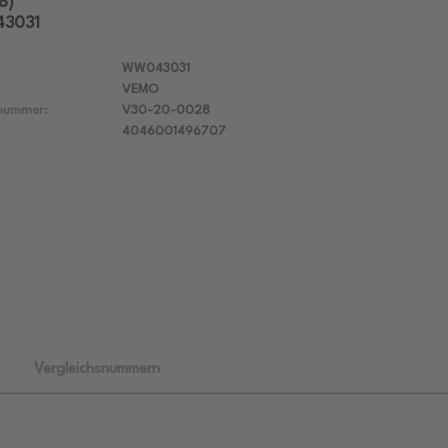
8)
43031
WW043031
VEMO
lnummer:
V30-20-0028
4046001496707
Vergleichsnummern