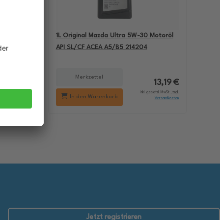
-60
1L Original Mazda Ultra 5W-30 Motoröl
BMW M5
API SL/CF ACEA A5/B5 214204
Merkzettel
18,29 €
13,19 €
setzl. MwSt., zzgl.
inkl. gesetzl. MwSt., zzgl.
In den Warenkorb
Versandkosten
Versandkosten
Jetzt registrieren