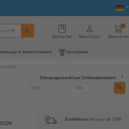
0
eispiel
Merkzettel
Mein Konto
Warenkorb
erkzeuge & Werkstattbedarf
Autozubehör
0-20-0028
Fahrzeugauswahl per Schlüsselnummern
Kostenloser
Versand ab 120€
-0028