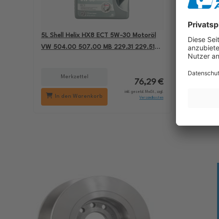
5L Shell Helix HX8 ECT 5W-30 Motoröl
4L Aral B
VW 504.00 507.00 MB 229.31 229.51
passend 
BMW LL-04 550050228
501.01 M
Merkzettel
Me
76,29 €
inkl. gesetzl. MwSt., zzgl.
In den Warenkorb
In d
Versandkosten