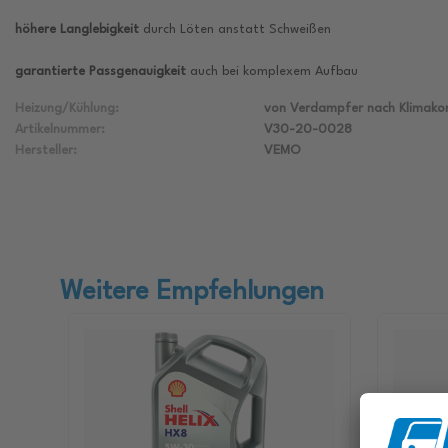
höhere Langlebigkeit
durch Löten anstatt Schweißen
garantierte Passgenauigkeit
auch bei komplexem Aufbau
Heizung/Kühlung:
von Verdampfer nach Klimako
Artikelnummer:
V30-20-0028
Hersteller:
VEMO
Weitere Empfehlungen