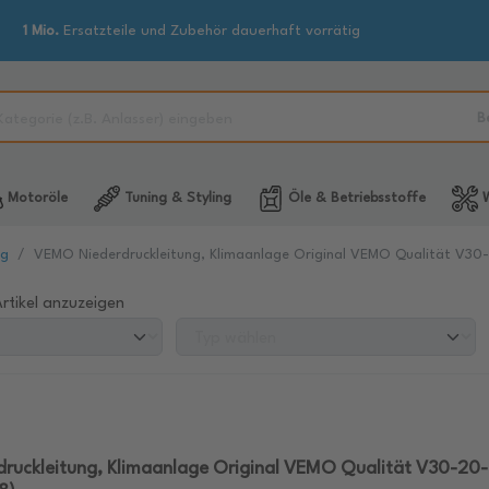
1 Mio.
Ersatzteile und Zubehör dauerhaft vorrätig
B
Motoröle
Tuning & Styling
Öle & Betriebsstoffe
W
ng
VEMO Niederdruckleitung, Klimaanlage Original VEMO Qualität V3
rtikel anzuzeigen
ruckleitung, Klimaanlage Original VEMO Qualität V30-20