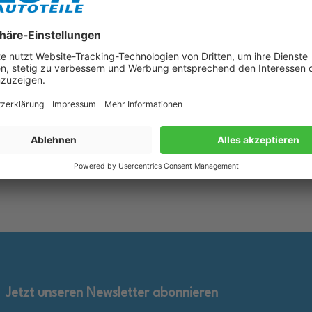
lueTronic II 10W-40 Motoröl
1L BMW M TwinPower Turbo 10W
für Fiat 9.55535 D2 VW 505.00
Motoröl passend für BMW M3 
B 229.3
550042357
rkzettel
Merkzettel
25,89 €
inkl. gesetzl. MwSt., zzgl.
inkl. ge
en Warenkorb
In den Warenkorb
Versandkosten
Jetzt unseren Newsletter abonnieren