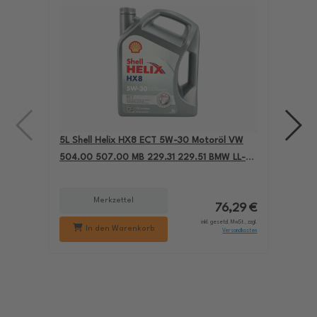
5L Shell Helix HX8 ECT 5W-30 Motoröl VW
4L A
504.00 507.00 MB 229.31 229.51 BMW LL-04
für
550050228
229
Merkzettel
76,29 €
inkl. gesetzl. MwSt., zzgl.
In den Warenkorb
Versandkosten