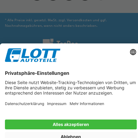
* Alle Preise inkl. gesetzl. MwSt. zzgl. Versandkosten und ggf.
Nachnahmegebühren, wenn nicht anders beschrieben.
Wir sind verpflichtet Sie darauf hinzuweisen, dass Sie ggf. ergänzende
Informationen von geeigneter Stelle beziehen müssen, um sicher zu stellen,
dass der über die Datenbank identifizierte Artikel tatsächlich dem gesuchten
entspricht und für das betreffende Automobil passt.
Die hier angezeigten Daten, insbesondere die gesamte Datenbank, dürfen
nicht kopiert werden. Es ist zu unterlassen, die Daten oder die gesamte
Datenbank ohne vorherige Zustimmung von TecDoc zu vervielfältigen, zu
verbreiten und/oder diese Handlungen durch Dritte ausführen zu lassen.
Ein Zuwiderhandeln stellt eine Urheberrechtsverletzung dar und wird
verfolgt.