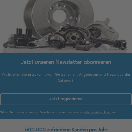
Jetzt unseren Newsletter abonnieren
Profitieren Sie in Zukunft von Gutscheinen, Angeboten und News aus der
Autowelt!
Jetzt registrieren
Mit der Anmeldung für unseren Newsletter, stimmen Sie unseren
Datenschutzrichtlinien
zu.
500.000 zufriedene Kunden pro Jahr