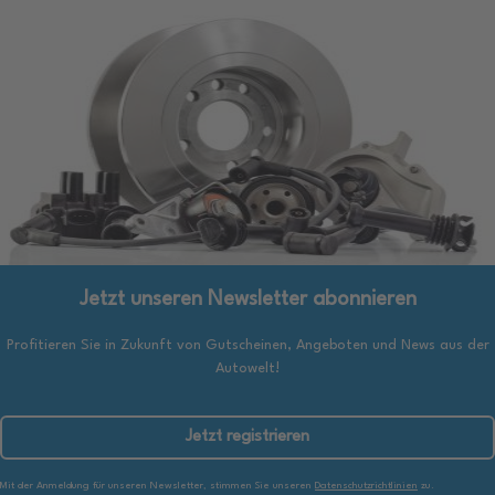
Jetzt unseren Newsletter abonnieren
Profitieren Sie in Zukunft von Gutscheinen, Angeboten und News aus der
Autowelt!
Jetzt registrieren
Mit der Anmeldung für unseren Newsletter, stimmen Sie unseren
Datenschutzrichtlinien
zu.