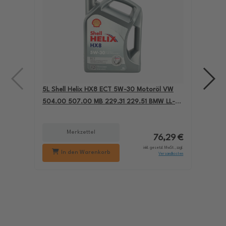
5L Shell Helix HX8 ECT 5W-30 Motoröl VW
4L A
504.00 507.00 MB 229.31 229.51 BMW LL-04
für
550050228
229
Merkzettel
76,29 €
inkl. gesetzl. MwSt., zzgl.
In den Warenkorb
Versandkosten