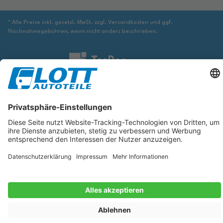
* Alle Preise inkl. gesetzl. MwSt. zzgl. Versandkosten und ggf.
Nachnahmegebühren, wenn nicht anders beschrieben.
Wir sind verpflichtet Sie darauf hinzuweisen, dass Sie ggf. ergänzende
Informationen von geeigneter Stelle beziehen müssen, um sicher zu stellen,
dass der über die Datenbank identifizierte Artikel tatsächlich dem gesuchten
entspricht und für das betreffende Automobil passt.
Die hier angezeigten Daten, insbesondere die gesamte Datenbank, dürfen
nicht kopiert werden. Es ist zu unterlassen, die Daten oder die gesamte
Datenbank ohne vorherige Zustimmung von TecDoc zu vervielfältigen, zu
verbreiten und/oder diese Handlungen durch Dritte ausführen zu lassen.
Ein Zuwiderhandeln stellt eine Urheberrechtsverletzung dar und wird
verfolgt.