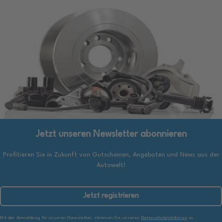
Jetzt unseren Newsletter abonnieren
Profitieren Sie in Zukunft von Gutscheinen, Angeboten und News aus der
Autowelt!
Jetzt registrieren
Mit der Anmeldung für unseren Newsletter, stimmen Sie unseren
Datenschutzrichtlinien
zu.