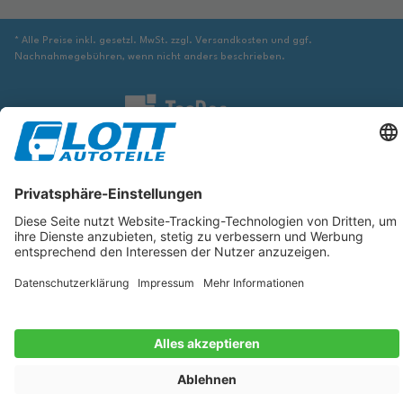
* Alle Preise inkl. gesetzl. MwSt. zzgl. Versandkosten und ggf.
Nachnahmegebühren, wenn nicht anders beschrieben.
Wir sind verpflichtet Sie darauf hinzuweisen, dass Sie ggf. ergänzende
Informationen von geeigneter Stelle beziehen müssen, um sicher zu stellen,
dass der über die Datenbank identifizierte Artikel tatsächlich dem gesuchten
entspricht und für das betreffende Automobil passt.
Die hier angezeigten Daten, insbesondere die gesamte Datenbank, dürfen
nicht kopiert werden. Es ist zu unterlassen, die Daten oder die gesamte
Datenbank ohne vorherige Zustimmung von TecDoc zu vervielfältigen, zu
verbreiten und/oder diese Handlungen durch Dritte ausführen zu lassen.
Ein Zuwiderhandeln stellt eine Urheberrechtsverletzung dar und wird
verfolgt.