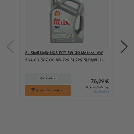
5L Shell Helix HX8 ECT 5W-30 Motoröl VW
4L A
504.00 507.00 MB 229.31 229.51 BMW LL-04
für
550050228
229
Merkzettel
76,29 €
inkl. gesetzl. MwSt., zzgl.
In den Warenkorb
Versandkosten