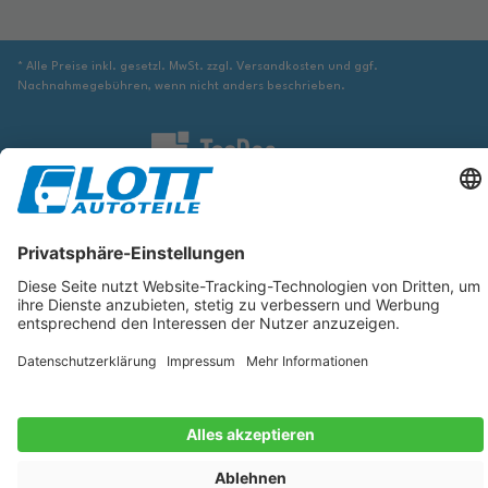
* Alle Preise inkl. gesetzl. MwSt. zzgl. Versandkosten und ggf.
Nachnahmegebühren, wenn nicht anders beschrieben.
Wir sind verpflichtet Sie darauf hinzuweisen, dass Sie ggf. ergänzende
Informationen von geeigneter Stelle beziehen müssen, um sicher zu stellen,
dass der über die Datenbank identifizierte Artikel tatsächlich dem gesuchten
entspricht und für das betreffende Automobil passt.
Die hier angezeigten Daten, insbesondere die gesamte Datenbank, dürfen
nicht kopiert werden. Es ist zu unterlassen, die Daten oder die gesamte
Datenbank ohne vorherige Zustimmung von TecDoc zu vervielfältigen, zu
verbreiten und/oder diese Handlungen durch Dritte ausführen zu lassen.
Ein Zuwiderhandeln stellt eine Urheberrechtsverletzung dar und wird
verfolgt.