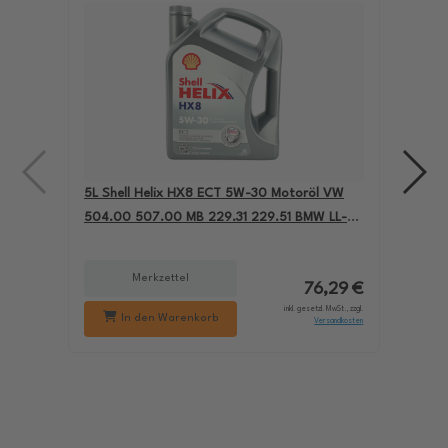
5L Shell Helix HX8 ECT 5W-30 Motoröl VW
4L A
504.00 507.00 MB 229.31 229.51 BMW LL-04
für
550050228
229
Merkzettel
76,29 €
inkl. gesetzl. MwSt., zzgl.
In den Warenkorb
Versandkosten