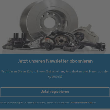
Jetzt unseren Newsletter abonnieren
Profitieren Sie in Zukunft von Gutscheinen, Angeboten und News aus der
Autowelt!
Jetzt registrieren
Mit der Anmeldung für unseren Newsletter, stimmen Sie unseren
Datenschutzrichtlinien
zu.