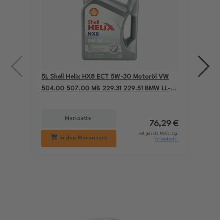
5L Shell Helix HX8 ECT 5W-30 Motoröl VW
4L A
504.00 507.00 MB 229.31 229.51 BMW LL-04
für
550050228
229
Merkzettel
76,29 €
inkl. gesetzl. MwSt., zzgl.
In den Warenkorb
Versandkosten