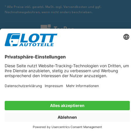
* Alle Preise inkl. gesetzl. MwSt. zzgl. Versandkosten und ggf.
Nachnahmegebühren, wenn nicht anders beschrieben.
Wir sind verpflichtet Sie darauf hinzuweisen, dass Sie ggf. ergänzende
Informationen von geeigneter Stelle beziehen müssen, um sicher zu stellen,
dass der über die Datenbank identifizierte Artikel tatsächlich dem gesuchten
entspricht und für das betreffende Automobil passt.
Die hier angezeigten Daten, insbesondere die gesamte Datenbank, dürfen
nicht kopiert werden. Es ist zu unterlassen, die Daten oder die gesamte
Datenbank ohne vorherige Zustimmung von TecDoc zu vervielfältigen, zu
verbreiten und/oder diese Handlungen durch Dritte ausführen zu lassen.
Ein Zuwiderhandeln stellt eine Urheberrechtsverletzung dar und wird
verfolgt.