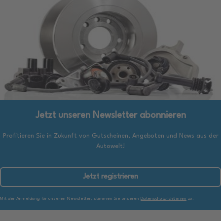
Jetzt unseren Newsletter abonnieren
Profitieren Sie in Zukunft von Gutscheinen, Angeboten und News aus der
Autowelt!
Jetzt registrieren
Mit der Anmeldung für unseren Newsletter, stimmen Sie unseren
Datenschutzrichtlinien
zu.