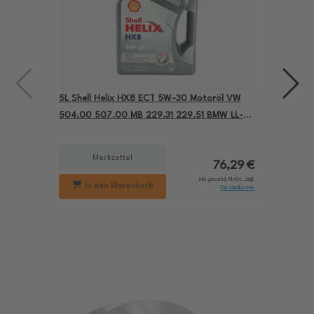
5L Shell Helix HX8 ECT 5W-30 Motoröl VW
4L A
504.00 507.00 MB 229.31 229.51 BMW LL-04
für
550050228
229
Merkzettel
76,29 €
inkl. gesetzl. MwSt., zzgl.
In den Warenkorb
Versandkosten