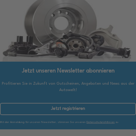
Jetzt unseren Newsletter abonnieren
Profitieren Sie in Zukunft von Gutscheinen, Angeboten und News aus der
Autowelt!
Jetzt registrieren
Mit der Anmeldung für unseren Newsletter, stimmen Sie unseren
Datenschutzrichtlinien
zu.