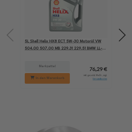
5L Shell Helix HX8 ECT 5W-30 Motoröl VW
4L A
504.00 507.00 MB 229.31 229.51 BMW LL-04
für
550050228
229
Merkzettel
76,29 €
inkl. gesetzl. MwSt., zzgl.
In den Warenkorb
Versandkosten