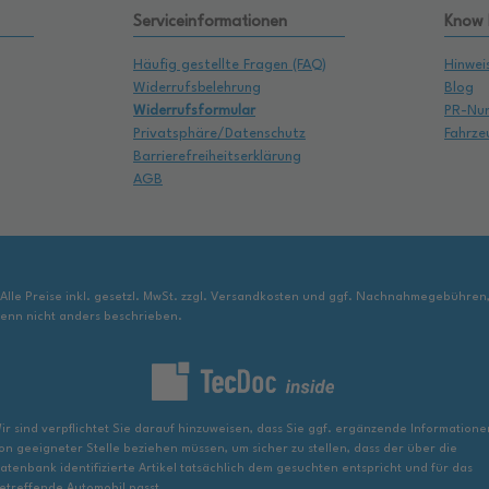
Serviceinformationen
Know
Häufig gestellte Fragen (FAQ)
Hinwei
Widerrufsbelehrung
Blog
Widerrufsformular
PR-Nu
Privatsphäre/Datenschutz
Fahrze
Barrierefreiheitserklärung
AGB
 Alle Preise inkl. gesetzl. MwSt. zzgl. Versandkosten und ggf. Nachnahmegebühren
enn nicht anders beschrieben.
ir sind verpflichtet Sie darauf hinzuweisen, dass Sie ggf. ergänzende Informatione
on geeigneter Stelle beziehen müssen, um sicher zu stellen, dass der über die
atenbank identifizierte Artikel tatsächlich dem gesuchten entspricht und für das
etreffende Automobil passt.