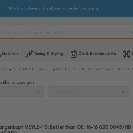
1 Mio.
Ersatzteile und Zubehör dauerhaft vorrätig
B
Motoröle
Tuning & Styling
Öle & Betriebsstoffe
W
-& Köpfe
MEYLE Spurstangenkopf MEYLE-HD: Better than OE. 16-16 
rtikel anzuzeigen
angenkopf MEYLE-HD: Better than OE. 16-16 020 0045/HD