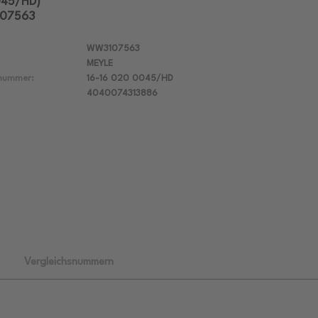
045/HD)
107563
WW3107563
MEYLE
lnummer:
16-16 020 0045/HD
4040074313886
Vergleichsnummern