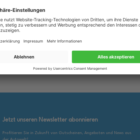
lueTronic II 10W-40 Motoröl
1L BMW M TwinPower Turbo 10W
für Fiat 9.55535 D2 VW 505.00
Motoröl passend für BMW M3 
B 229.3
550042357
rkzettel
Merkzettel
25,89 €
inkl. gesetzl. MwSt., zzgl.
inkl. ge
en Warenkorb
In den Warenkorb
Versandkosten
Jetzt unseren Newsletter abonnieren
Profitieren Sie in Zukunft von Gutscheinen, Angeboten und News aus
der Autowelt!