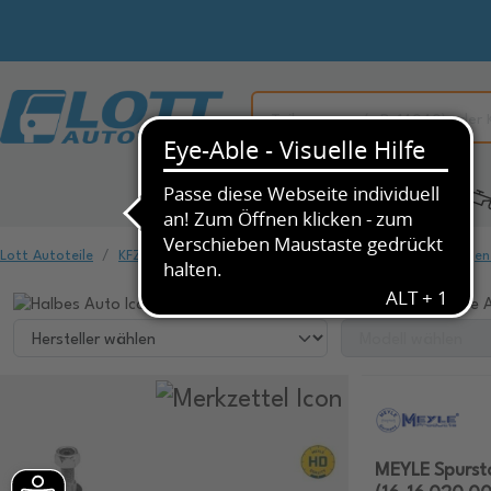
Alle Kategorien
KFZ-Ersatzteile
Lott Autoteile
KFZ-Ersatzteile
Fahrwerk & Federung
Spurstangen
Wählen Sie ihr Fahrzeug, um dazu passende A
MEYLE Spurst