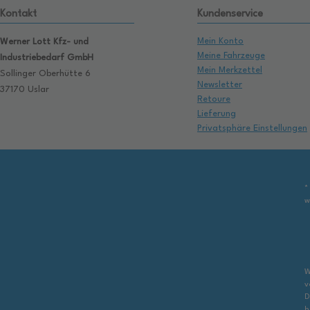
Kontakt
Kundenservice
Mein Konto
Werner Lott Kfz- und
Meine Fahrzeuge
Industriebedarf GmbH
Mein Merkzettel
Sollinger Oberhütte 6
Newsletter
37170 Uslar
Retoure
Lieferung
Privatsphäre Einstellungen
*
w
W
v
D
b