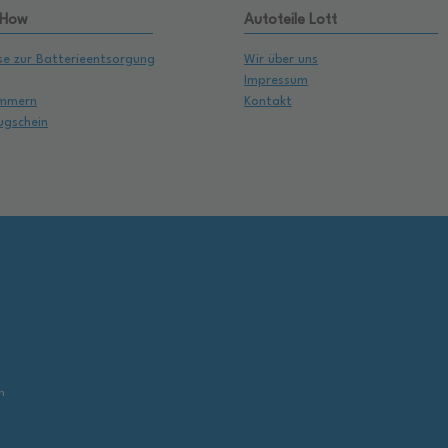
 How
Autoteile Lott
se zur Batterieentsorgung
Wir über uns
Impressum
mmern
Kontakt
ugschein
,
n