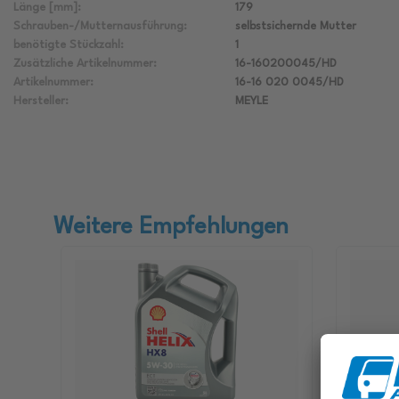
Länge [mm]:
179
Schrauben-/Mutternausführung:
selbstsichernde Mutter
benötigte Stückzahl:
1
Zusätzliche Artikelnummer:
16-160200045/HD
Artikelnummer:
16-16 020 0045/HD
Hersteller:
MEYLE
Weitere Empfehlungen