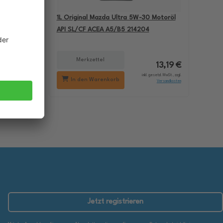
-60
1L Original Mazda Ultra 5W-30 Motoröl
BMW M5
API SL/CF ACEA A5/B5 214204
Merkzettel
18,29 €
13,19 €
setzl. MwSt., zzgl.
inkl. gesetzl. MwSt., zzgl.
In den Warenkorb
Versandkosten
Versandkosten
Jetzt registrieren