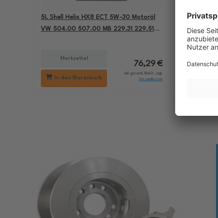
5L Shell Helix HX8 ECT 5W-30 Motoröl
4L Aral B
VW 504.00 507.00 MB 229.31 229.51
passend 
BMW LL-04 550050228
501.01 M
Merkzettel
Me
76,29 €
inkl. gesetzl. MwSt., zzgl.
In den Warenkorb
In d
Versandkosten