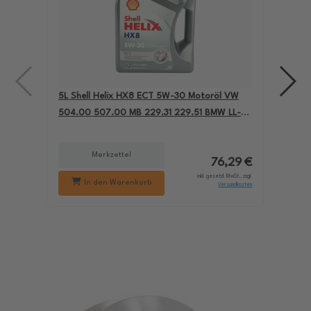
5L Shell Helix HX8 ECT 5W-30 Motoröl VW
4L A
504.00 507.00 MB 229.31 229.51 BMW LL-04
für
550050228
229
Merkzettel
76,29 €
inkl. gesetzl. MwSt., zzgl.
In den Warenkorb
Versandkosten