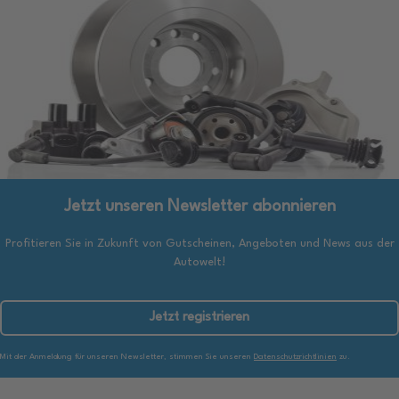
Jetzt unseren Newsletter abonnieren
Profitieren Sie in Zukunft von Gutscheinen, Angeboten und News aus der
Autowelt!
Jetzt registrieren
Mit der Anmeldung für unseren Newsletter, stimmen Sie unseren
Datenschutzrichtlinien
zu.