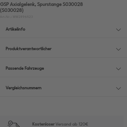
GSP Axialgelenk, Spurstange S030028
(S030028)
Art.Nr.: WW2896523
Artikelinfo
Produktverantwortlicher
Passende Fahrzeuge
Vergleichsnummern
Kostenloser
Versand ab 120€