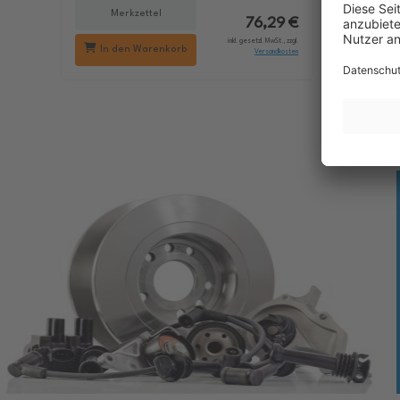
Merkzettel
Me
76,29 €
inkl. gesetzl. MwSt., zzgl.
In den Warenkorb
In d
Versandkosten