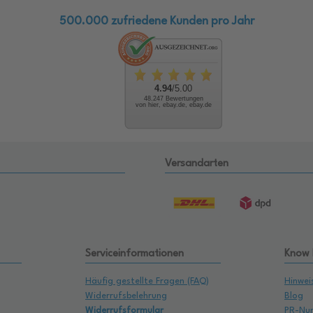
500.000 zufriedene Kunden pro Jahr
4.94
/5.00
48.247 Bewertungen
von hier, ebay.de, ebay.de
Versandarten
Serviceinformationen
Know
Häufig gestellte Fragen (FAQ)
Hinwei
Widerrufsbelehrung
Blog
Widerrufsformular
PR-Nu