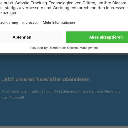
rkzettel
Merkzettel
25,89 €
inkl. gesetzl. MwSt., zzgl.
inkl. ge
en Warenkorb
In den Warenkorb
Versandkosten
Jetzt unseren Newsletter abonnieren
Profitieren Sie in Zukunft von Gutscheinen, Angeboten und News aus
der Autowelt!