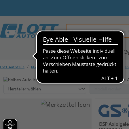
Alle Kategorien
KFZ-Ersatzteile
Lott Autoteile
KFZ-Ersatzteile
Fahrwerk & Federung
Spurstangen
Wählen Sie ihr Fahrzeug, um dazu passende A
GSP Axialgel