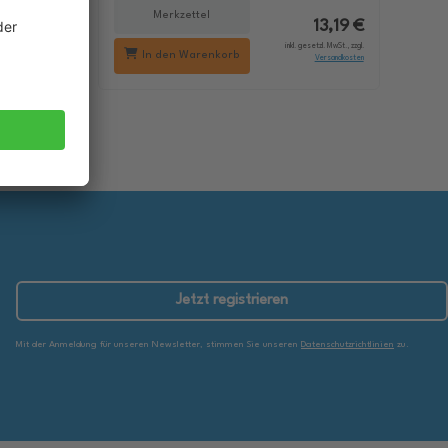
Merkzettel
18,29 €
13,19 €
setzl. MwSt., zzgl.
inkl. gesetzl. MwSt., zzgl.
In den Warenkorb
Versandkosten
Versandkosten
Jetzt registrieren
Mit der Anmeldung für unseren Newsletter, stimmen Sie unseren
Datenschutzrichtlinien
zu.