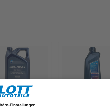
lueTronic II 10W-40 Motoröl
1L BMW M TwinPower Turbo 10W
für Fiat 9.55535 D2 VW 505.00
Motoröl passend für BMW M3 
B 229.3
550042357