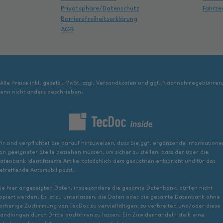
Privatsphäre/Datenschutz
Fahrze
Barrierefreiheitserklärung
AGB
 Alle Preise inkl. gesetzl. MwSt. zzgl. Versandkosten und ggf. Nachnahmegebühren
enn nicht anders beschrieben.
ir sind verpflichtet Sie darauf hinzuweisen, dass Sie ggf. ergänzende Informatione
on geeigneter Stelle beziehen müssen, um sicher zu stellen, dass der über die
atenbank identifizierte Artikel tatsächlich dem gesuchten entspricht und für das
etreffende Automobil passt.
ie hier angezeigten Daten, insbesondere die gesamte Datenbank, dürfen nicht
opiert werden. Es ist zu unterlassen, die Daten oder die gesamte Datenbank ohne
orherige Zustimmung von TecDoc zu vervielfältigen, zu verbreiten und/oder diese
andlungen durch Dritte ausführen zu lassen. Ein Zuwiderhandeln stellt eine