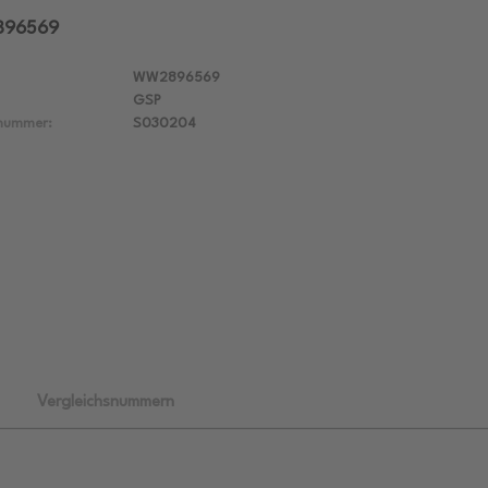
2896569
WW2896569
GSP
lnummer:
S030204
Vergleichsnummern