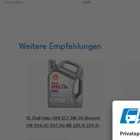
Hersteller:
GSP
Weitere Empfehlungen
5L Shell Helix HX8 ECT 5W-30 Motoröl
4L Aral B
VW 504.00 507.00 MB 229.31 229.51
passend 
BMW LL-04 550050228
501.01 M