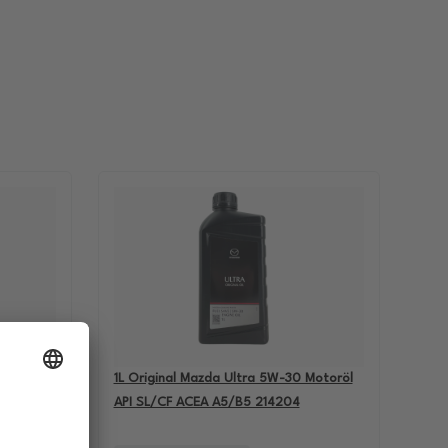
-60
1L Original Mazda Ultra 5W-30 Motoröl
BMW M5
API SL/CF ACEA A5/B5 214204