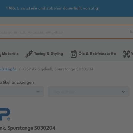
1 Mio.
Ersatzteile und Zubehör dauerhaft vorrätig
B
Motoröle
Tuning & Styling
Öle & Betriebsstoffe
W
-& Köpfe
GSP Axialgelenk, Spurstange S030204
rtikel anzuzeigen
enk, Spurstange S030204