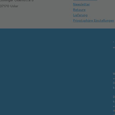
Sollinger Oberhütte 6
Newsletter
37170 Uslar
Retoure
Lieferung
Privatsphäre Einstellungen
*
w
W
v
D
b
D
k
v
H