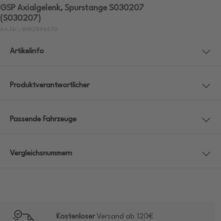
GSP Axialgelenk, Spurstange S030207
(S030207)
Art.Nr.: WW2896570
Artikelinfo
Produktverantwortlicher
Passende Fahrzeuge
Vergleichsnummern
Kostenloser
Versand ab 120€