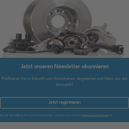
Jetzt unseren Newsletter abonnieren
Profitieren Sie in Zukunft von Gutscheinen, Angeboten und News aus der
Autowelt!
Jetzt registrieren
Mit der Anmeldung für unseren Newsletter, stimmen Sie unseren
Datenschutzrichtlinien
zu.