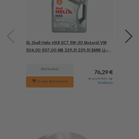
5L Shell Helix HX8 ECT 5W-30 Motoröl VW
4L A
504.00 507.00 MB 229.31 229.51 BMW LL-04
für
550050228
229
Merkzettel
76,29 €
inkl. gesetzl. MwSt., zzgl.
In den Warenkorb
Versandkosten