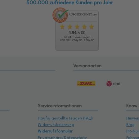
500.000 zufriedene Kunden pro Jahr
4.94
/5.00
48.247 Bewertungen
von hier, ebay.de, ebay.de
Versandarten
Serviceinformationen
Know
Häufig gestellte Fragen (FAQ)
Hinwei
Widerrufsbelehrung
Blog
Widerrufsformular
PR-Nu
Privatsphäre/Datenschutz
Fahrze