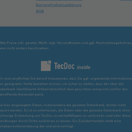
Barrierefreiheitserklärung
AGB
 Alle Preise inkl. gesetzl. MwSt. zzgl. Versandkosten und ggf. Nachnahmegebühren
enn nicht anders beschrieben.
ir sind verpflichtet Sie darauf hinzuweisen, dass Sie ggf. ergänzende Informatione
on geeigneter Stelle beziehen müssen, um sicher zu stellen, dass der über die
atenbank identifizierte Artikel tatsächlich dem gesuchten entspricht und für das
etreffende Automobil passt.
ie hier angezeigten Daten, insbesondere die gesamte Datenbank, dürfen nicht
opiert werden. Es ist zu unterlassen, die Daten oder die gesamte Datenbank ohne
orherige Zustimmung von TecDoc zu vervielfältigen, zu verbreiten und/oder diese
andlungen durch Dritte ausführen zu lassen. Ein Zuwiderhandeln stellt eine
rheberrechtsverletzung dar und wird verfolgt.