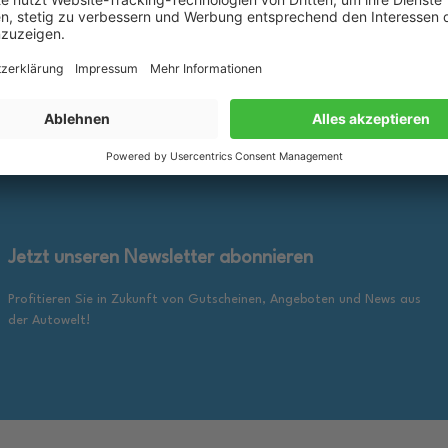
25,89 €
inkl. gesetzl. MwSt., zzgl.
inkl. ge
en Warenkorb
In den Warenkorb
Versandkosten
Jetzt unseren Newsletter abonnieren
Profitieren Sie in Zukunft von Gutscheinen, Angeboten und News aus
der Autowelt!