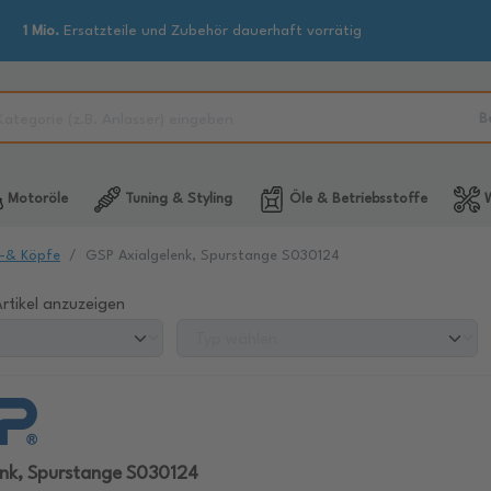
1 Mio.
Ersatzteile und Zubehör dauerhaft vorrätig
B
Motoröle
Tuning & Styling
Öle & Betriebsstoffe
W
-& Köpfe
GSP Axialgelenk, Spurstange S030124
rtikel anzuzeigen
enk, Spurstange S030124