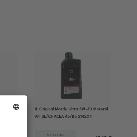
-60
1L Original Mazda Ultra 5W-30 Motoröl
BMW M5
API SL/CF ACEA A5/B5 214204
Merkzettel