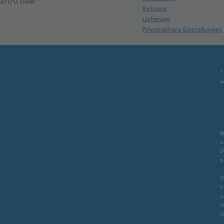
37170 Uslar
Retoure
Lieferung
Privatsphäre Einstellungen
*
w
W
v
D
b
D
k
v
H
U