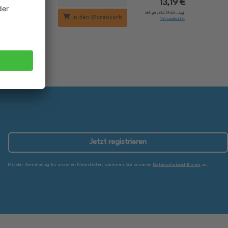
18,29 €
13,19 €
setzl. MwSt., zzgl.
inkl. gesetzl. MwSt., zzgl.
In den Warenkorb
Versandkosten
Versandkosten
Jetzt registrieren
Mit der Anmeldung für unseren Newsletter, stimmen Sie unseren
Datenschutzrichtlinien
zu.