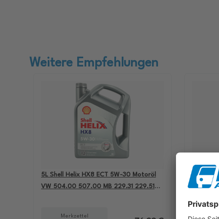
Weitere Empfehlungen
5L Shell Helix HX8 ECT 5W-30 Motoröl
4L Aral B
VW 504.00 507.00 MB 229.31 229.51
passend 
BMW LL-04 550050228
501.01 M
Merkzettel
Me