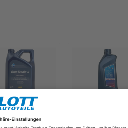
lueTronic II 10W-40 Motoröl
1L BMW M TwinPower Turbo 10W
für Fiat 9.55535 D2 VW 505.00
Motoröl passend für BMW M3 
B 229.3
550042357
rkzettel
Merkzettel