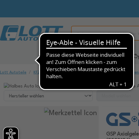
Alle Kategorien
KFZ-Ersatzteile
Lott Autoteile
KFZ-Ersatzteile
Fahrwerk & Federung
Spurstangen
Wählen Sie ihr Fahrzeug, um dazu passende A
GSP Axialgel