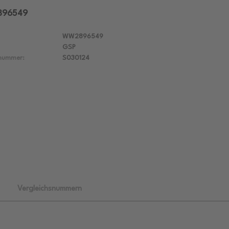
2896549
WW2896549
GSP
lnummer:
S030124
Vergleichsnummern