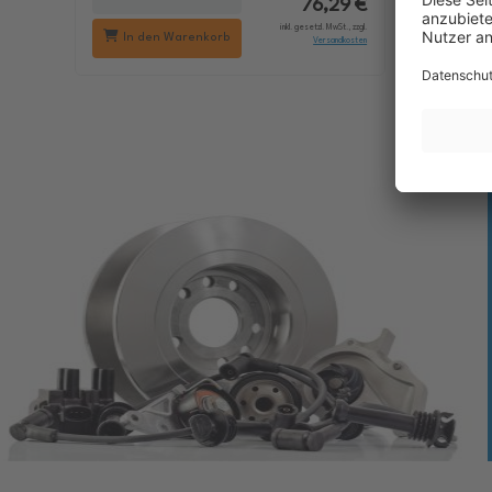
76,29 €
inkl. gesetzl. MwSt., zzgl.
In den Warenkorb
In d
Versandkosten