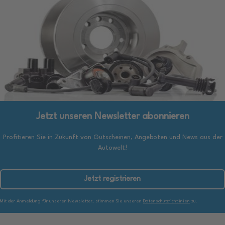
Jetzt unseren Newsletter abonnieren
Profitieren Sie in Zukunft von Gutscheinen, Angeboten und News aus der
Autowelt!
Jetzt registrieren
Mit der Anmeldung für unseren Newsletter, stimmen Sie unseren
Datenschutzrichtlinien
zu.