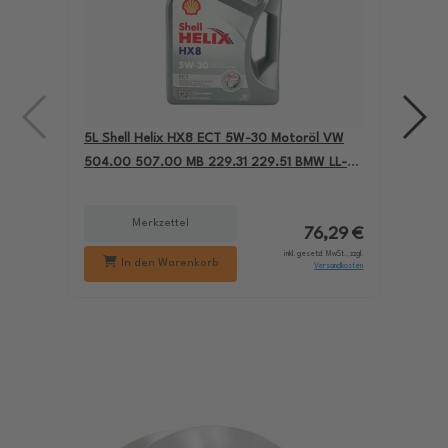
5L Shell Helix HX8 ECT 5W-30 Motoröl VW
4L A
504.00 507.00 MB 229.31 229.51 BMW LL-04
für
550050228
229
Merkzettel
76,29 €
inkl. gesetzl. MwSt., zzgl.
In den Warenkorb
Versandkosten