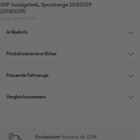
GSP Axialgelenk, Spurstange S030029
(S030029)
Art.Nr.: WW2896524
Artikelinfo
Produktverantwortlicher
Passende Fahrzeuge
Vergleichsnummern
Kostenloser
Versand ab 120€