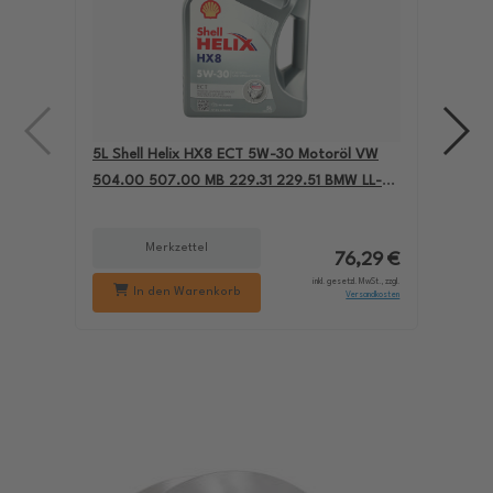
5L Shell Helix HX8 ECT 5W-30 Motoröl VW
4L A
504.00 507.00 MB 229.31 229.51 BMW LL-04
für
550050228
229
Merkzettel
76,29 €
inkl. gesetzl. MwSt., zzgl.
In den Warenkorb
Versandkosten