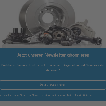
Jetzt unseren Newsletter abonnieren
Profitieren Sie in Zukunft von Gutscheinen, Angeboten und News aus der
Autowelt!
Jetzt registrieren
Mit der Anmeldung für unseren Newsletter, stimmen Sie unseren
Datenschutzrichtlinien
zu.