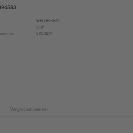
896583
WW2896583
GSP
lnummer:
S030231
Vergleichsnummern