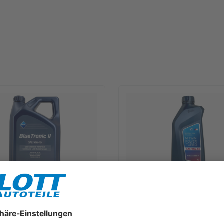
lueTronic II 10W-40 Motoröl
1L BMW M TwinPower Turbo 10W
für Fiat 9.55535 D2 VW 505.00
Motoröl passend für BMW M3 
B 229.3
550042357