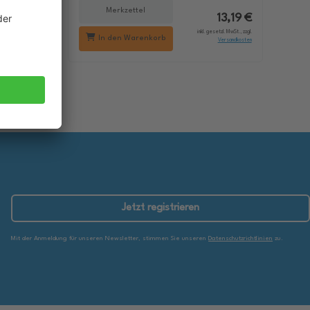
Merkzettel
18,29 €
13,19 €
setzl. MwSt., zzgl.
inkl. gesetzl. MwSt., zzgl.
In den Warenkorb
Versandkosten
Versandkosten
Jetzt registrieren
Mit der Anmeldung für unseren Newsletter, stimmen Sie unseren
Datenschutzrichtlinien
zu.