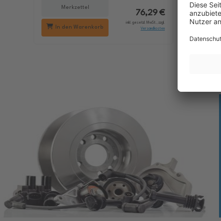
Merkzettel
Me
76,29 €
inkl. gesetzl. MwSt., zzgl.
In den Warenkorb
In d
Versandkosten