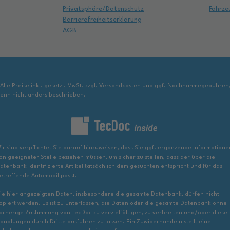
Privatsphäre/Datenschutz
Fahrze
Barrierefreiheitserklärung
AGB
 Alle Preise inkl. gesetzl. MwSt. zzgl. Versandkosten und ggf. Nachnahmegebühren
enn nicht anders beschrieben.
ir sind verpflichtet Sie darauf hinzuweisen, dass Sie ggf. ergänzende Informatione
on geeigneter Stelle beziehen müssen, um sicher zu stellen, dass der über die
atenbank identifizierte Artikel tatsächlich dem gesuchten entspricht und für das
etreffende Automobil passt.
ie hier angezeigten Daten, insbesondere die gesamte Datenbank, dürfen nicht
opiert werden. Es ist zu unterlassen, die Daten oder die gesamte Datenbank ohne
orherige Zustimmung von TecDoc zu vervielfältigen, zu verbreiten und/oder diese
andlungen durch Dritte ausführen zu lassen. Ein Zuwiderhandeln stellt eine