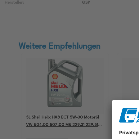
Hersteller:
GSP
Weitere Empfehlungen
5L Shell Helix HX8 ECT 5W-30 Motoröl
4L Aral B
VW 504.00 507.00 MB 229.31 229.51
passend 
BMW LL-04 550050228
501.01 M