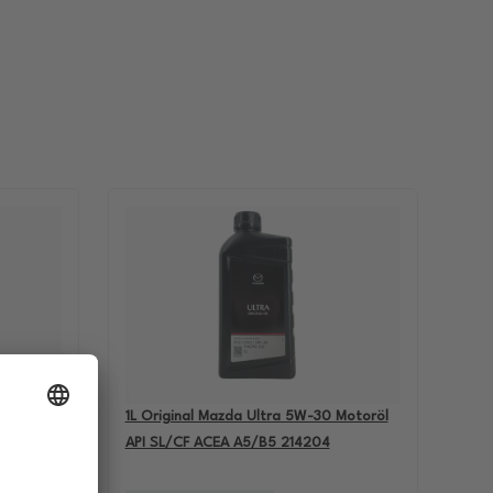
-60
1L Original Mazda Ultra 5W-30 Motoröl
BMW M5
API SL/CF ACEA A5/B5 214204