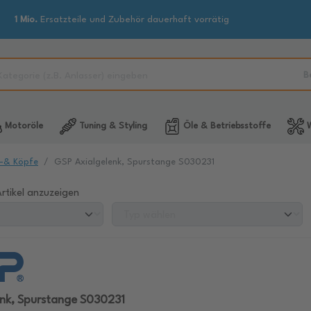
1 Mio.
Ersatzteile und Zubehör dauerhaft vorrätig
B
Motoröle
Tuning & Styling
Öle & Betriebsstoffe
W
-& Köpfe
GSP Axialgelenk, Spurstange S030231
rtikel anzuzeigen
enk, Spurstange S030231