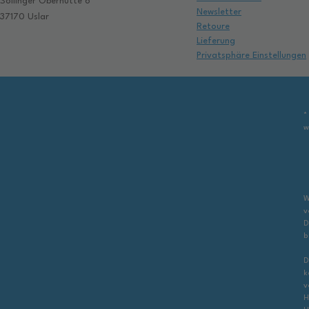
Sollinger Oberhütte 6
Newsletter
37170 Uslar
Retoure
Lieferung
Privatsphäre Einstellungen
*
w
W
v
D
b
D
k
v
H