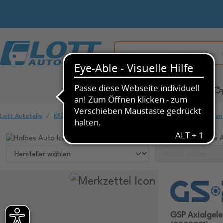
Alle Kategorien
KFZ-Ersatzteile
Lott Autoteile
KFZ-Ersatzteile
Fahrwerk & Federung
Spurstangen
Wählen Sie ihr Fahrzeug, um dazu passende A
GSP Axialgel