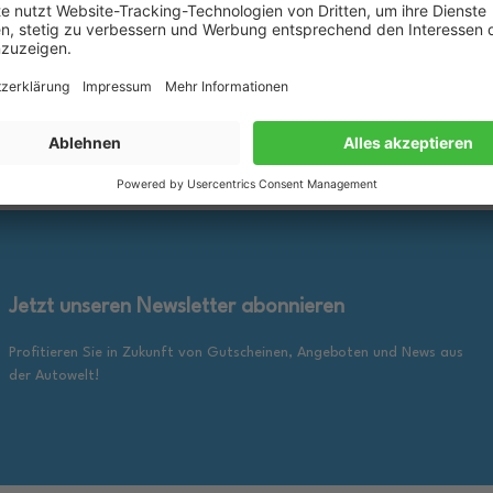
rkzettel
Merkzettel
25,89 €
inkl. gesetzl. MwSt., zzgl.
inkl. ge
en Warenkorb
In den Warenkorb
Versandkosten
Jetzt unseren Newsletter abonnieren
Profitieren Sie in Zukunft von Gutscheinen, Angeboten und News aus
der Autowelt!