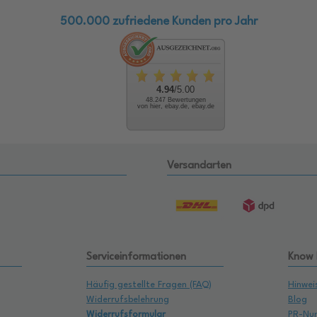
500.000 zufriedene Kunden pro Jahr
4.94
/5.00
48.247 Bewertungen
von hier, ebay.de, ebay.de
Versandarten
Serviceinformationen
Know
Häufig gestellte Fragen (FAQ)
Hinwei
Widerrufsbelehrung
Blog
Widerrufsformular
PR-Nu