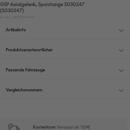
GSP Axialgelenk, Spurstange S030247
(S030247)
Art.Nr.: WW2896589
Artikelinfo
Produktverantwortlicher
Passende Fahrzeuge
Vergleichsnummern
Kostenloser
Versand ab 120€