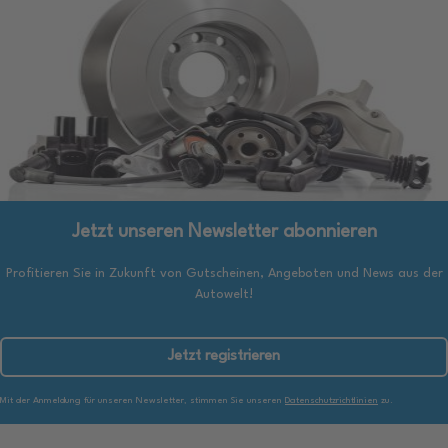
Jetzt unseren Newsletter abonnieren
Profitieren Sie in Zukunft von Gutscheinen, Angeboten und News aus der
Autowelt!
Jetzt registrieren
Mit der Anmeldung für unseren Newsletter, stimmen Sie unseren
Datenschutzrichtlinien
zu.