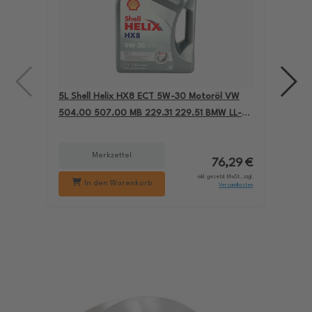
5L Shell Helix HX8 ECT 5W-30 Motoröl VW
4L A
504.00 507.00 MB 229.31 229.51 BMW LL-04
für
550050228
229
Merkzettel
76,29 €
inkl. gesetzl. MwSt., zzgl.
In den Warenkorb
Versandkosten