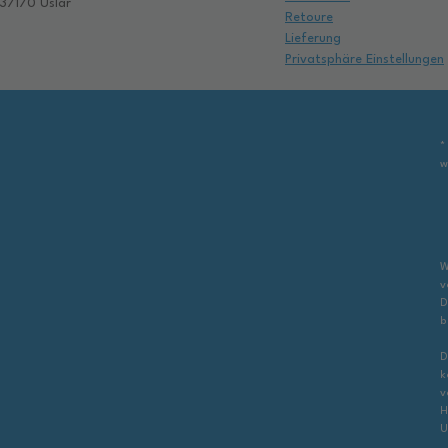
37170 Uslar
Retoure
Lieferung
Privatsphäre Einstellungen
*
w
W
v
D
b
D
k
v
H
U