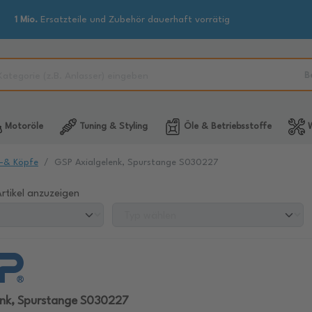
1 Mio.
Ersatzteile und Zubehör dauerhaft vorrätig
B
Motoröle
Tuning & Styling
Öle & Betriebsstoffe
W
-& Köpfe
GSP Axialgelenk, Spurstange S030227
rtikel anzuzeigen
enk, Spurstange S030227