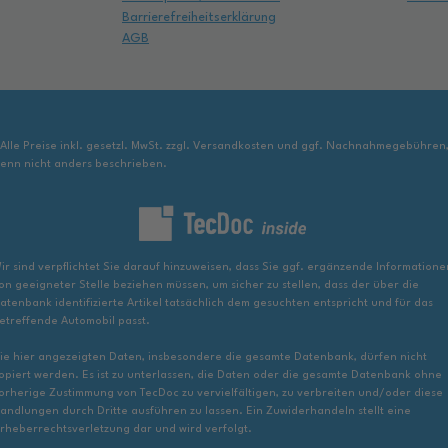
Barrierefreiheitserklärung
AGB
 Alle Preise inkl. gesetzl. MwSt. zzgl. Versandkosten und ggf. Nachnahmegebühren
enn nicht anders beschrieben.
ir sind verpflichtet Sie darauf hinzuweisen, dass Sie ggf. ergänzende Informatione
on geeigneter Stelle beziehen müssen, um sicher zu stellen, dass der über die
atenbank identifizierte Artikel tatsächlich dem gesuchten entspricht und für das
etreffende Automobil passt.
ie hier angezeigten Daten, insbesondere die gesamte Datenbank, dürfen nicht
opiert werden. Es ist zu unterlassen, die Daten oder die gesamte Datenbank ohne
orherige Zustimmung von TecDoc zu vervielfältigen, zu verbreiten und/oder diese
andlungen durch Dritte ausführen zu lassen. Ein Zuwiderhandeln stellt eine
rheberrechtsverletzung dar und wird verfolgt.