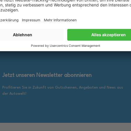
25,89 €
inkl. gesetzl. MwSt., zzgl.
inkl. ge
en Warenkorb
In den Warenkorb
Versandkosten
Jetzt unseren Newsletter abonnieren
Profitieren Sie in Zukunft von Gutscheinen, Angeboten und News aus
der Autowelt!