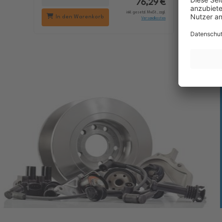
76,29 €
inkl. gesetzl. MwSt., zzgl.
In den Warenkorb
In d
Versandkosten