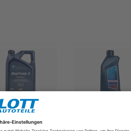
lueTronic II 10W-40 Motoröl
1L BMW M TwinPower Turbo 10W
für Fiat 9.55535 D2 VW 505.00
Motoröl passend für BMW M3 
B 229.3
550042357
rkzettel
Merkzettel