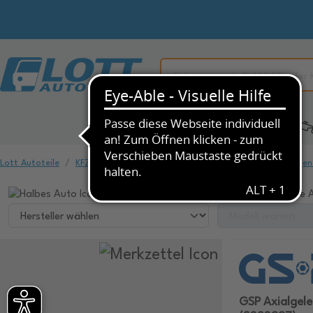
Alle Kategorien
KFZ-Ersatzteile
Lott Autoteile
KFZ-Ersatzteile
Fahrwerk & Federung
Spurstangen
Wählen Sie ihr Fahrzeug, um dazu passende A
GSP Axialgel