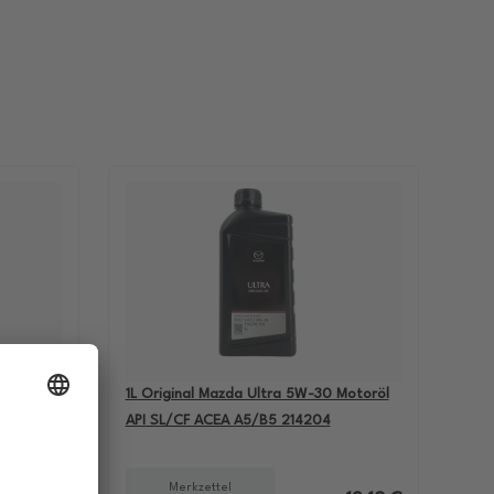
-60
1L Original Mazda Ultra 5W-30 Motoröl
BMW M5
API SL/CF ACEA A5/B5 214204
Merkzettel