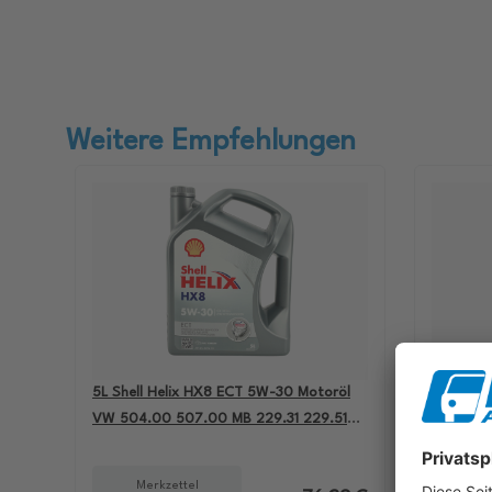
Weitere Empfehlungen
5L Shell Helix HX8 ECT 5W-30 Motoröl
4L Aral B
VW 504.00 507.00 MB 229.31 229.51
passend 
BMW LL-04 550050228
501.01 M
Merkzettel
Me