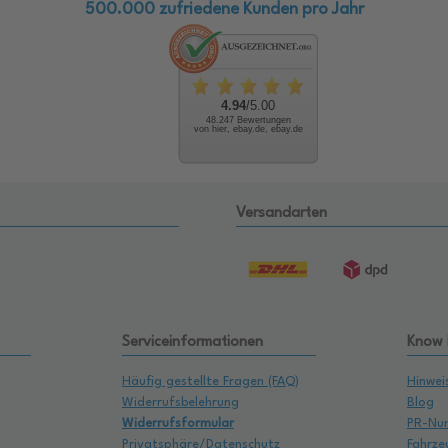
500.000 zufriedene Kunden pro Jahr
4.94
/5.00
48.247 Bewertungen
von hier, ebay.de, ebay.de
Versandarten
Serviceinformationen
Know
Häufig gestellte Fragen (FAQ)
Hinwei
Widerrufsbelehrung
Blog
Widerrufsformular
PR-Nu
Privatsphäre/Datenschutz
Fahrze