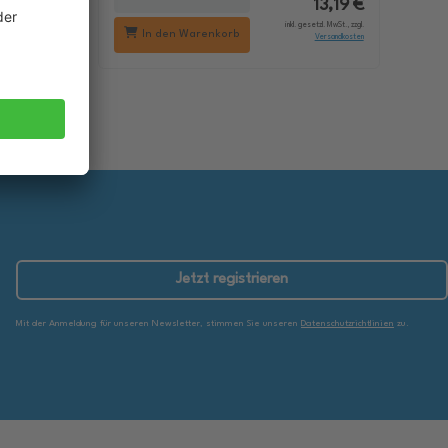
18,29 €
13,19 €
setzl. MwSt., zzgl.
inkl. gesetzl. MwSt., zzgl.
In den Warenkorb
Versandkosten
Versandkosten
Jetzt registrieren
Mit der Anmeldung für unseren Newsletter, stimmen Sie unseren
Datenschutzrichtlinien
zu.