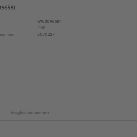
896581
WW2896581
GSP
lnummer:
S030227
Vergleichsnummern