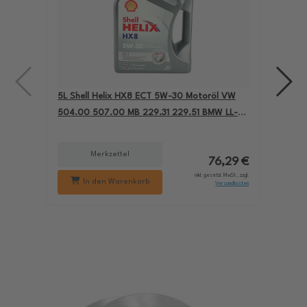
5L Shell Helix HX8 ECT 5W-30 Motoröl VW
4L A
504.00 507.00 MB 229.31 229.51 BMW LL-04
für
550050228
229
Merkzettel
76,29 €
inkl. gesetzl. MwSt., zzgl.
In den Warenkorb
Versandkosten