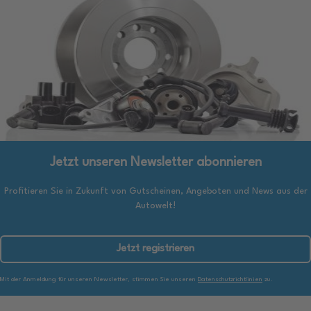
Jetzt unseren Newsletter abonnieren
Profitieren Sie in Zukunft von Gutscheinen, Angeboten und News aus der
Autowelt!
Jetzt registrieren
Mit der Anmeldung für unseren Newsletter, stimmen Sie unseren
Datenschutzrichtlinien
zu.