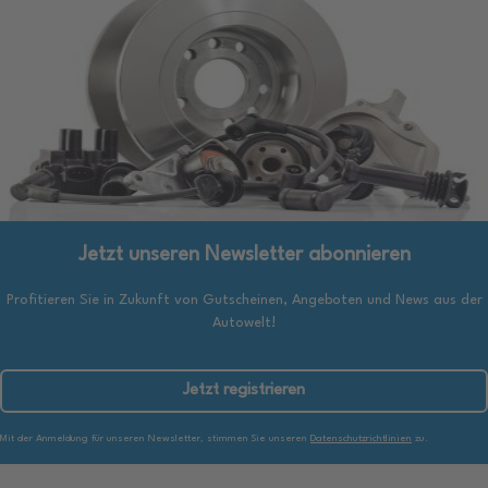
Jetzt unseren Newsletter abonnieren
Profitieren Sie in Zukunft von Gutscheinen, Angeboten und News aus der
Autowelt!
Jetzt registrieren
Mit der Anmeldung für unseren Newsletter, stimmen Sie unseren
Datenschutzrichtlinien
zu.