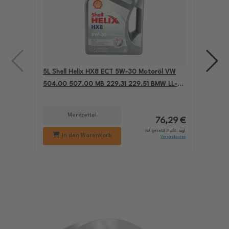
5L Shell Helix HX8 ECT 5W-30 Motoröl VW
4L A
504.00 507.00 MB 229.31 229.51 BMW LL-04
für
550050228
229
Merkzettel
76,29 €
inkl. gesetzl. MwSt., zzgl.
In den Warenkorb
Versandkosten