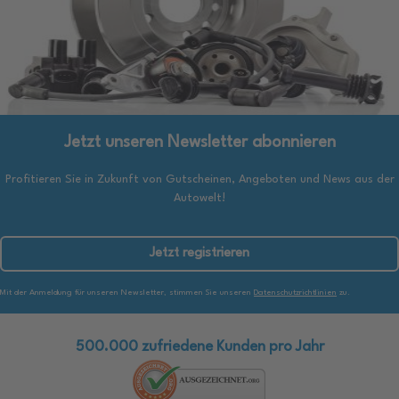
Jetzt unseren Newsletter abonnieren
Profitieren Sie in Zukunft von Gutscheinen, Angeboten und News aus der
Autowelt!
Jetzt registrieren
Mit der Anmeldung für unseren Newsletter, stimmen Sie unseren
Datenschutzrichtlinien
zu.
500.000 zufriedene Kunden pro Jahr