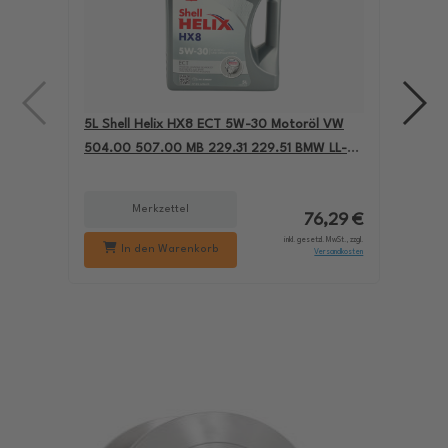
5L Shell Helix HX8 ECT 5W-30 Motoröl VW
4L A
504.00 507.00 MB 229.31 229.51 BMW LL-04
für
550050228
229
Merkzettel
76,29 €
inkl. gesetzl. MwSt., zzgl.
In den Warenkorb
Versandkosten