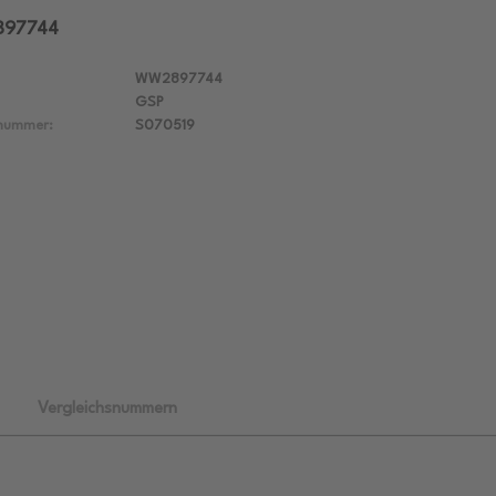
897744
WW2897744
GSP
lnummer:
S070519
Vergleichsnummern