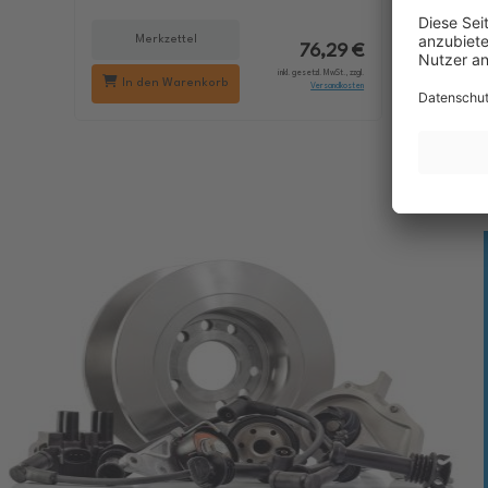
Merkzettel
Me
76,29 €
inkl. gesetzl. MwSt., zzgl.
In den Warenkorb
In d
Versandkosten