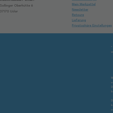
Mein Merkzettel
Sollinger Oberhütte 6
Newsletter
37170 Uslar
Retoure
Lieferung
Privatsphäre Einstellungen
*
w
W
v
D
b
D
k
v