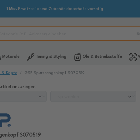
1 Mio.
Ersatzteile und Zubehör dauerhaft vorrätig
B
Motoröle
Tuning & Styling
Öle & Betriebsstoffe
W
-& Köpfe
GSP Spurstangenkopf S070519
rtikel anzuzeigen
genkopf S070519