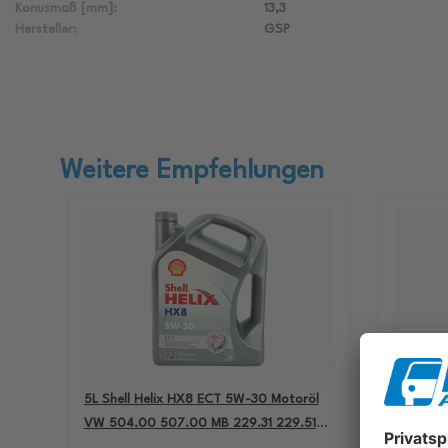
Konusmaß [mm]:
13,3
Hersteller:
GSP
Weitere Empfehlungen
5L Shell Helix HX8 ECT 5W-30 Motoröl
4L Aral B
VW 504.00 507.00 MB 229.31 229.51
passend 
BMW LL-04 550050228
501.01 M