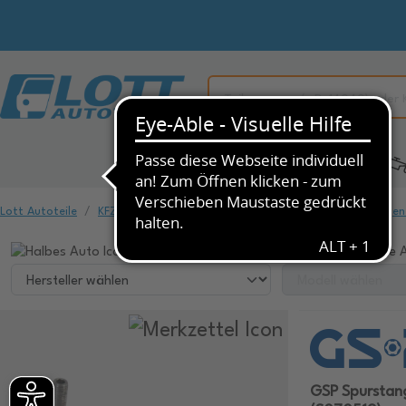
Alle Kategorien
KFZ-Ersatzteile
Lott Autoteile
KFZ-Ersatzteile
Fahrwerk & Federung
Spurstangen
Wählen Sie ihr Fahrzeug, um dazu passende A
GSP Spurstan