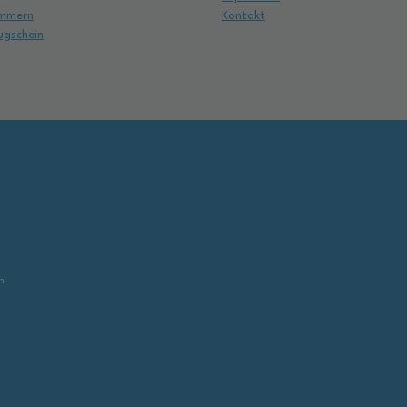
mmern
Kontakt
ugschein
,
n