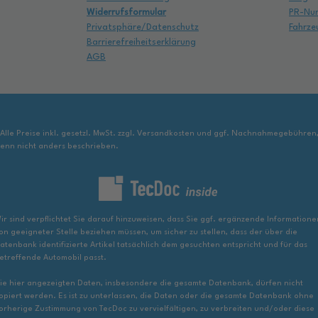
Widerrufsformular
PR-Nu
Privatsphäre/Datenschutz
Fahrze
Barrierefreiheitserklärung
AGB
 Alle Preise inkl. gesetzl. MwSt. zzgl. Versandkosten und ggf. Nachnahmegebühren
enn nicht anders beschrieben.
ir sind verpflichtet Sie darauf hinzuweisen, dass Sie ggf. ergänzende Informatione
on geeigneter Stelle beziehen müssen, um sicher zu stellen, dass der über die
atenbank identifizierte Artikel tatsächlich dem gesuchten entspricht und für das
etreffende Automobil passt.
ie hier angezeigten Daten, insbesondere die gesamte Datenbank, dürfen nicht
opiert werden. Es ist zu unterlassen, die Daten oder die gesamte Datenbank ohne
orherige Zustimmung von TecDoc zu vervielfältigen, zu verbreiten und/oder diese