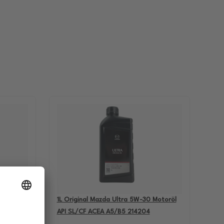
-60
1L Original Mazda Ultra 5W-30 Motoröl
BMW M5
API SL/CF ACEA A5/B5 214204