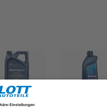
lueTronic II 10W-40 Motoröl
1L BMW M TwinPower Turbo 10W
für Fiat 9.55535 D2 VW 505.00
Motoröl passend für BMW M3 
B 229.3
550042357