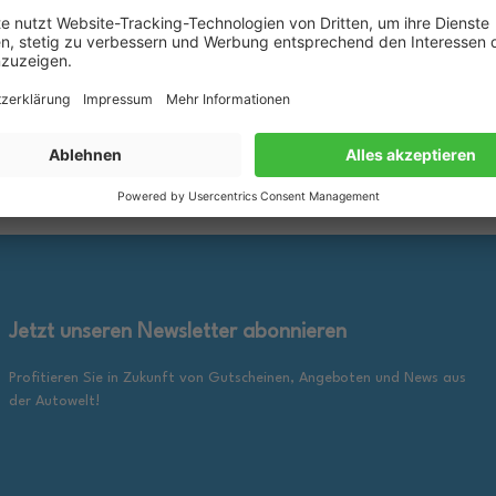
rkzettel
Merkzettel
25,89 €
inkl. gesetzl. MwSt., zzgl.
inkl. ge
en Warenkorb
In den Warenkorb
Versandkosten
Jetzt unseren Newsletter abonnieren
Profitieren Sie in Zukunft von Gutscheinen, Angeboten und News aus
der Autowelt!