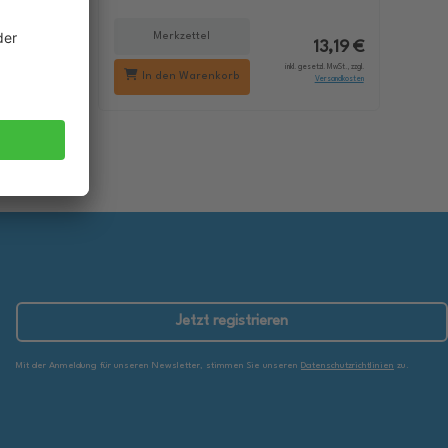
Merkzettel
18,29 €
13,19 €
setzl. MwSt., zzgl.
inkl. gesetzl. MwSt., zzgl.
In den Warenkorb
Versandkosten
Versandkosten
Jetzt registrieren
Mit der Anmeldung für unseren Newsletter, stimmen Sie unseren
Datenschutzrichtlinien
zu.