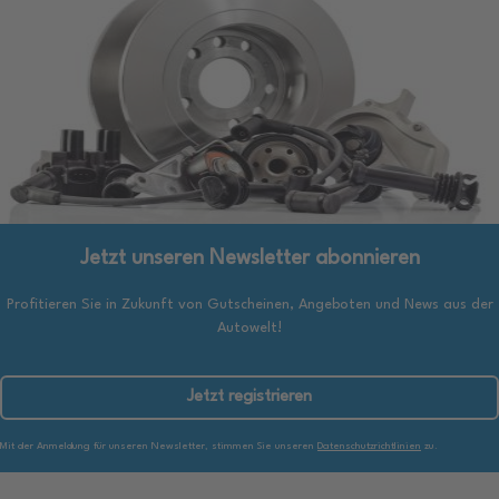
Jetzt unseren Newsletter abonnieren
Profitieren Sie in Zukunft von Gutscheinen, Angeboten und News aus der
Autowelt!
Jetzt registrieren
Mit der Anmeldung für unseren Newsletter, stimmen Sie unseren
Datenschutzrichtlinien
zu.