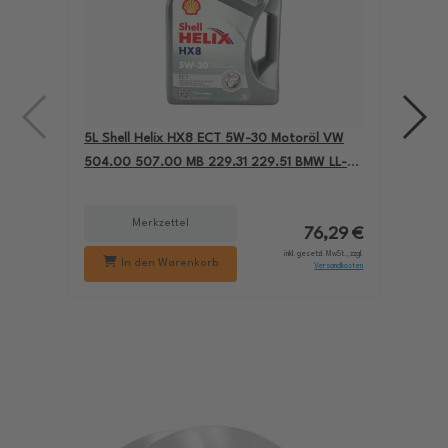
5L Shell Helix HX8 ECT 5W-30 Motoröl VW
4L A
504.00 507.00 MB 229.31 229.51 BMW LL-04
für
550050228
229
Merkzettel
76,29 €
inkl. gesetzl. MwSt., zzgl.
In den Warenkorb
Versandkosten