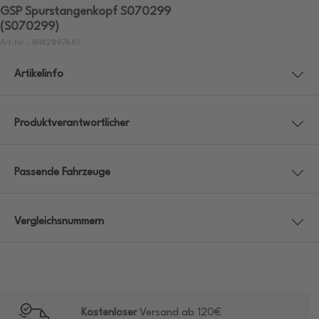
GSP Spurstangenkopf S070299
(S070299)
Art.Nr.: WW2897661
Artikelinfo
Produktverantwortlicher
Passende Fahrzeuge
Vergleichsnummern
Kostenloser
Versand ab 120€