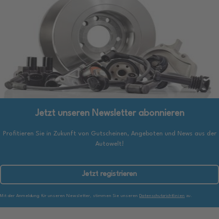
Jetzt unseren Newsletter abonnieren
Profitieren Sie in Zukunft von Gutscheinen, Angeboten und News aus der
Autowelt!
Jetzt registrieren
Mit der Anmeldung für unseren Newsletter, stimmen Sie unseren
Datenschutzrichtlinien
zu.