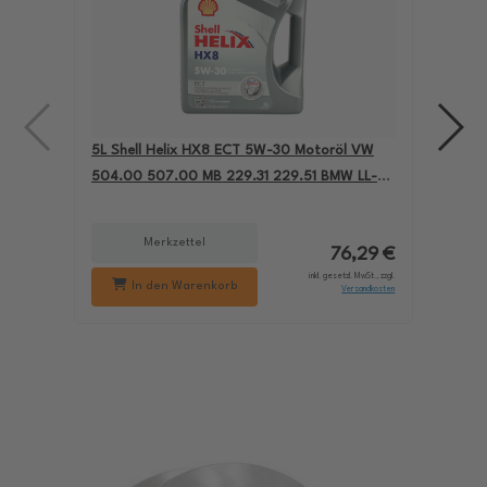
5L Shell Helix HX8 ECT 5W-30 Motoröl VW
4L A
504.00 507.00 MB 229.31 229.51 BMW LL-04
für
550050228
229
Merkzettel
76,29 €
inkl. gesetzl. MwSt., zzgl.
In den Warenkorb
Versandkosten