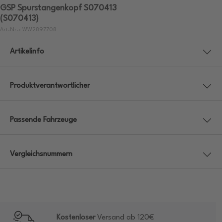
GSP Spurstangenkopf S070413
(S070413)
Art.Nr.: WW2897708
Artikelinfo
Produktverantwortlicher
Passende Fahrzeuge
Vergleichsnummern
Kostenloser
Versand ab 120€