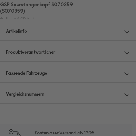
GSP Spurstangenkopf S070359
(S070359)
Art.Nr.: WW2897687
Artikelinfo
Produktverantwortlicher
Passende Fahrzeuge
Vergleichsnummern
Kostenloser
Versand ab 120€