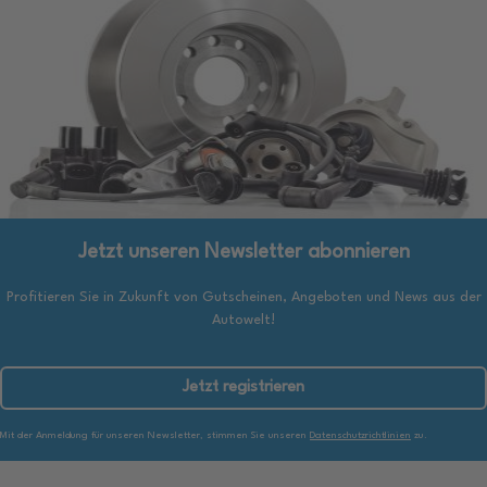
Jetzt unseren Newsletter abonnieren
Profitieren Sie in Zukunft von Gutscheinen, Angeboten und News aus der
Autowelt!
Jetzt registrieren
Mit der Anmeldung für unseren Newsletter, stimmen Sie unseren
Datenschutzrichtlinien
zu.