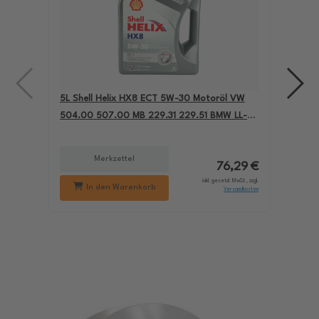
5L Shell Helix HX8 ECT 5W-30 Motoröl VW
4L A
504.00 507.00 MB 229.31 229.51 BMW LL-04
für
550050228
229
Merkzettel
76,29 €
inkl. gesetzl. MwSt., zzgl.
In den Warenkorb
Versandkosten