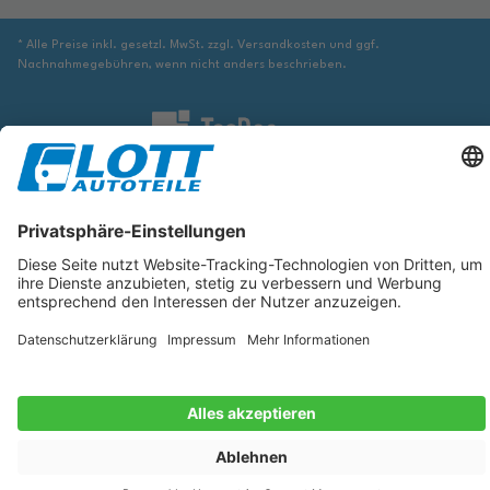
* Alle Preise inkl. gesetzl. MwSt. zzgl. Versandkosten und ggf.
Nachnahmegebühren, wenn nicht anders beschrieben.
Wir sind verpflichtet Sie darauf hinzuweisen, dass Sie ggf. ergänzende
Informationen von geeigneter Stelle beziehen müssen, um sicher zu stellen,
dass der über die Datenbank identifizierte Artikel tatsächlich dem gesuchten
entspricht und für das betreffende Automobil passt.
Die hier angezeigten Daten, insbesondere die gesamte Datenbank, dürfen
nicht kopiert werden. Es ist zu unterlassen, die Daten oder die gesamte
Datenbank ohne vorherige Zustimmung von TecDoc zu vervielfältigen, zu
verbreiten und/oder diese Handlungen durch Dritte ausführen zu lassen.
Ein Zuwiderhandeln stellt eine Urheberrechtsverletzung dar und wird
verfolgt.