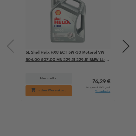
5L Shell Helix HX8 ECT 5W-30 Motoröl VW
4L A
504.00 507.00 MB 229.31 229.51 BMW LL-04
für
550050228
229
Merkzettel
76,29 €
inkl. gesetzl. MwSt., zzgl.
In den Warenkorb
Versandkosten