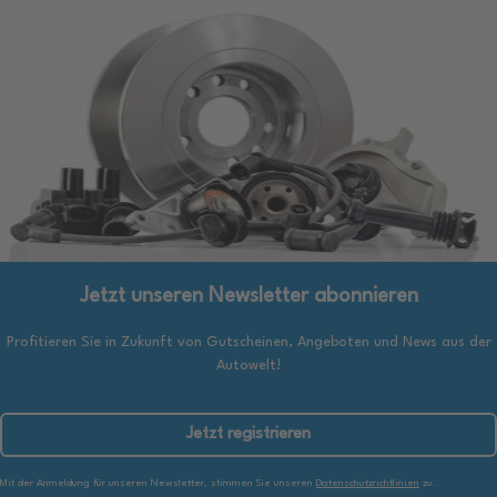
Jetzt unseren Newsletter abonnieren
Profitieren Sie in Zukunft von Gutscheinen, Angeboten und News aus der
Autowelt!
Jetzt registrieren
Mit der Anmeldung für unseren Newsletter, stimmen Sie unseren
Datenschutzrichtlinien
zu.