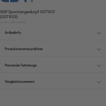
GSP Spurstangenkopf S071013
(S071013)
Art.Nr.: WW3156178
Artikelinfo
Produktverantwortlicher
Passende Fahrzeuge
Vergleichsnummern