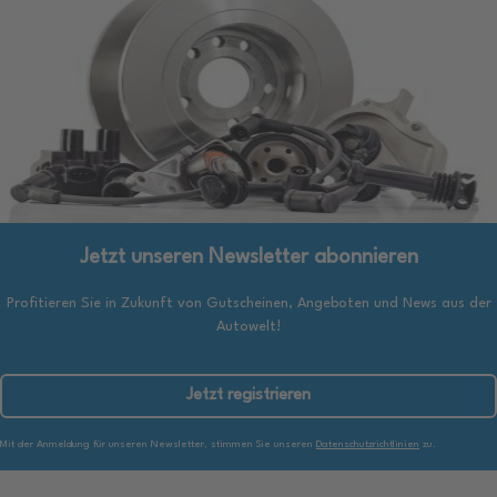
Jetzt unseren Newsletter abonnieren
Profitieren Sie in Zukunft von Gutscheinen, Angeboten und News aus der
Autowelt!
Jetzt registrieren
Mit der Anmeldung für unseren Newsletter, stimmen Sie unseren
Datenschutzrichtlinien
zu.