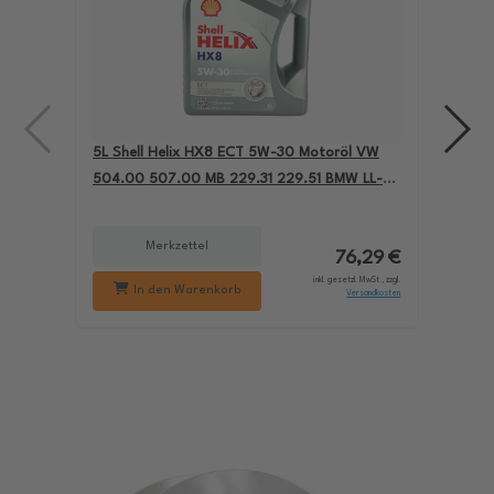
5L Shell Helix HX8 ECT 5W-30 Motoröl VW
4L A
504.00 507.00 MB 229.31 229.51 BMW LL-04
für
550050228
229
Merkzettel
76,29 €
inkl. gesetzl. MwSt., zzgl.
In den Warenkorb
Versandkosten