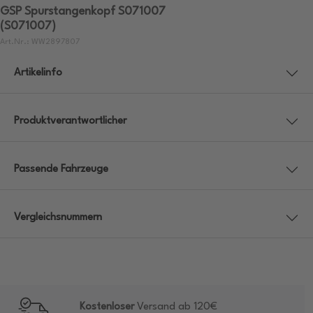
GSP Spurstangenkopf S071007
(S071007)
Art.Nr.: WW2897807
Artikelinfo
Produktverantwortlicher
Passende Fahrzeuge
Vergleichsnummern
Kostenloser
Versand ab 120€