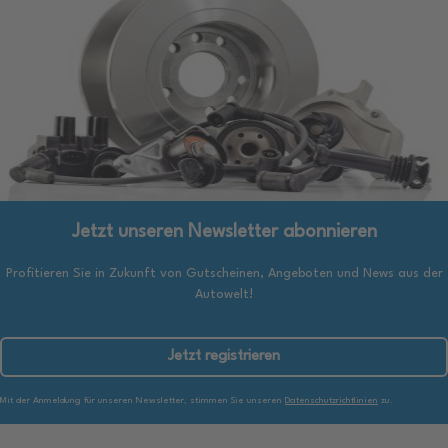
Jetzt unseren Newsletter abonnieren
Profitieren Sie in Zukunft von Gutscheinen, Angeboten und News aus der
Autowelt!
Jetzt registrieren
Mit der Anmeldung für unseren Newsletter, stimmen Sie unseren
Datenschutzrichtlinien
zu.