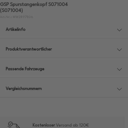
GSP Spurstangenkopf S071004
(S071004)
Art.Nr.: WW2897806
Artikelinfo
Produktverantwortlicher
Passende Fahrzeuge
Vergleichsnummern
Kostenloser
Versand ab 120€