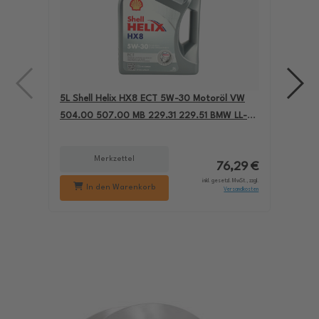
5L Shell Helix HX8 ECT 5W-30 Motoröl VW
4L A
504.00 507.00 MB 229.31 229.51 BMW LL-04
für
550050228
229
Merkzettel
76,29 €
inkl. gesetzl. MwSt., zzgl.
In den Warenkorb
Versandkosten