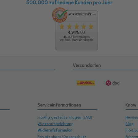
500.000 zufriedene Kunden pro Jahr
4.94
/5.00
48.247 Bewertungen
von hier, ebay.de, ebay.de
Versandarten
Serviceinformationen
Know
Häufig gestellte Fragen (FAQ)
Hinwei
Widerrufsbelehrung
Blog
Widerrufsformular
PR-Nu
Privatsphäre/Datenschutz
Fahrze