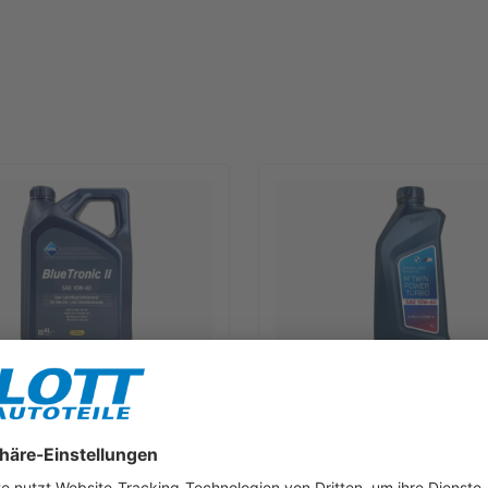
lueTronic II 10W-40 Motoröl
1L BMW M TwinPower Turbo 10W
für Fiat 9.55535 D2 VW 505.00
Motoröl passend für BMW M3 
B 229.3
550042357
rkzettel
Merkzettel