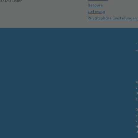
37170 Uslar
Retoure
Lieferung
Privatsphäre Einstellungen
*
w
W
v
D
b
D
k
v
H
U