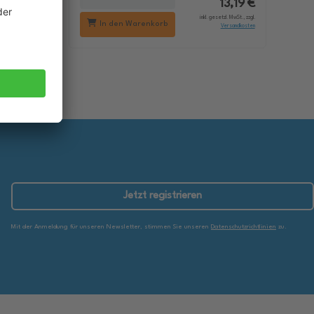
18,29 €
13,19 €
setzl. MwSt., zzgl.
inkl. gesetzl. MwSt., zzgl.
In den Warenkorb
Versandkosten
Versandkosten
Jetzt registrieren
Mit der Anmeldung für unseren Newsletter, stimmen Sie unseren
Datenschutzrichtlinien
zu.