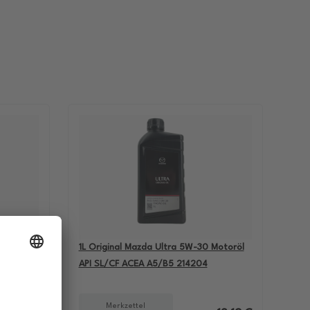
-60
1L Original Mazda Ultra 5W-30 Motoröl
BMW M5
API SL/CF ACEA A5/B5 214204
Merkzettel