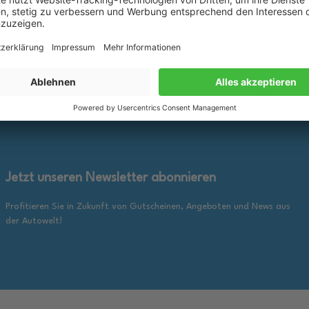
25,89 €
inkl. gesetzl. MwSt., zzgl.
inkl. ge
en Warenkorb
In den Warenkorb
Versandkosten
Jetzt unseren Newsletter abonnieren
Profitieren Sie in Zukunft von Gutscheinen, Angeboten und News aus
der Autowelt!