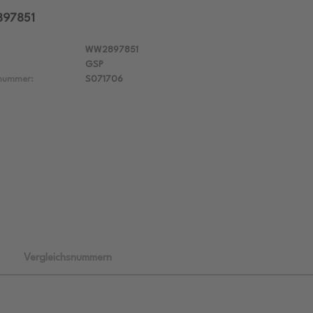
897851
WW2897851
GSP
lnummer:
S071706
Vergleichsnummern