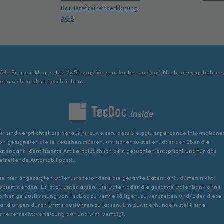
Barrierefreiheitserklärung
AGB
 Alle Preise inkl. gesetzl. MwSt. zzgl. Versandkosten und ggf. Nachnahmegebühren
enn nicht anders beschrieben.
ir sind verpflichtet Sie darauf hinzuweisen, dass Sie ggf. ergänzende Informatione
on geeigneter Stelle beziehen müssen, um sicher zu stellen, dass der über die
atenbank identifizierte Artikel tatsächlich dem gesuchten entspricht und für das
etreffende Automobil passt.
ie hier angezeigten Daten, insbesondere die gesamte Datenbank, dürfen nicht
opiert werden. Es ist zu unterlassen, die Daten oder die gesamte Datenbank ohne
orherige Zustimmung von TecDoc zu vervielfältigen, zu verbreiten und/oder diese
andlungen durch Dritte ausführen zu lassen. Ein Zuwiderhandeln stellt eine
rheberrechtsverletzung dar und wird verfolgt.