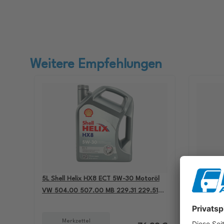
Weitere Empfehlungen
5L Shell Helix HX8 ECT 5W-30 Motoröl
4L Aral B
VW 504.00 507.00 MB 229.31 229.51
passend 
BMW LL-04 550050228
501.01 M
Merkzettel
Me