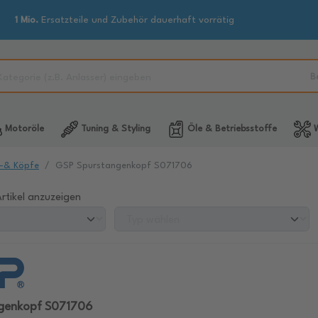
1 Mio.
Ersatzteile und Zubehör dauerhaft vorrätig
B
Motoröle
Tuning & Styling
Öle & Betriebsstoffe
W
-& Köpfe
GSP Spurstangenkopf S071706
rtikel anzuzeigen
genkopf S071706