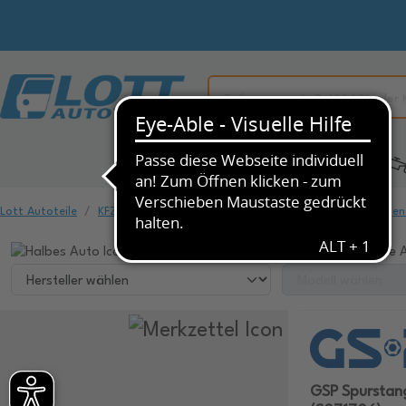
Alle Kategorien
KFZ-Ersatzteile
Lott Autoteile
KFZ-Ersatzteile
Fahrwerk & Federung
Spurstangen
Wählen Sie ihr Fahrzeug, um dazu passende A
GSP Spurstan