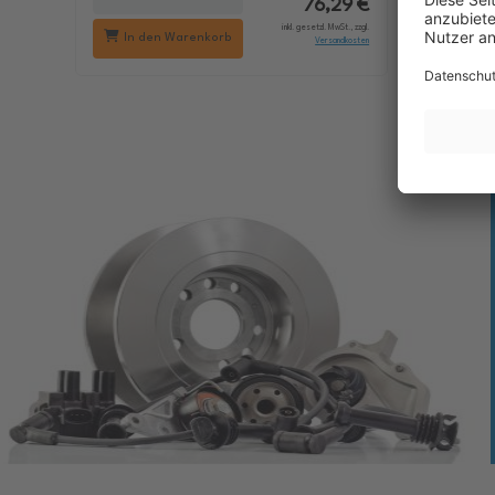
76,29 €
inkl. gesetzl. MwSt., zzgl.
In den Warenkorb
In d
Versandkosten