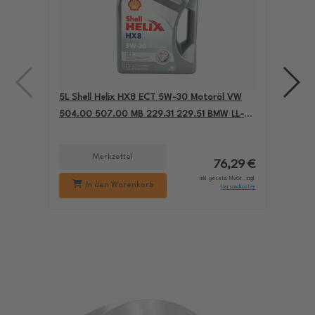
5L Shell Helix HX8 ECT 5W-30 Motoröl VW
4L A
504.00 507.00 MB 229.31 229.51 BMW LL-04
für
550050228
229
Merkzettel
76,29 €
inkl. gesetzl. MwSt., zzgl.
In den Warenkorb
Versandkosten