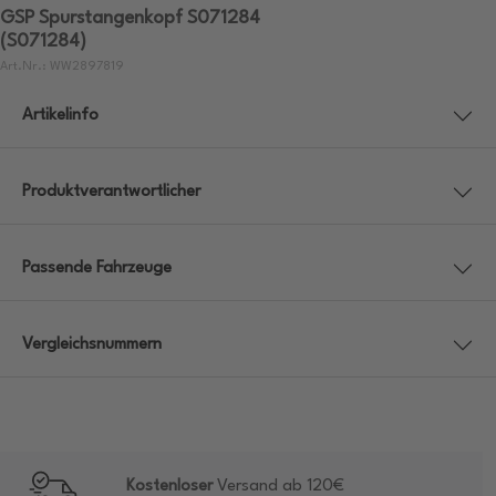
GSP Spurstangenkopf S071284
(S071284)
Art.Nr.: WW2897819
Artikelinfo
Produktverantwortlicher
Passende Fahrzeuge
Vergleichsnummern
Kostenloser
Versand ab 120€