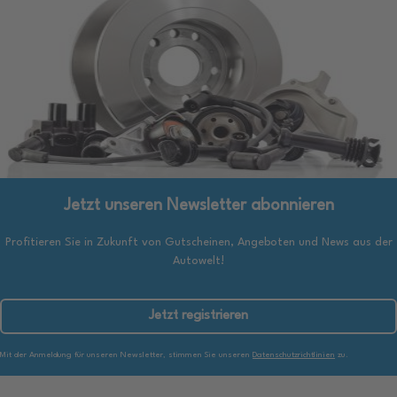
Jetzt unseren Newsletter abonnieren
Profitieren Sie in Zukunft von Gutscheinen, Angeboten und News aus der
Autowelt!
Jetzt registrieren
Mit der Anmeldung für unseren Newsletter, stimmen Sie unseren
Datenschutzrichtlinien
zu.