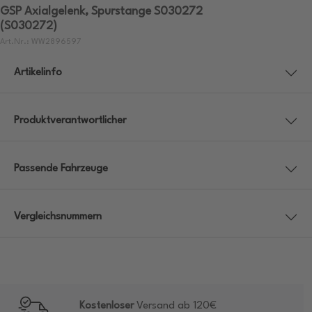
GSP Axialgelenk, Spurstange S030272
(S030272)
Art.Nr.: WW2896597
Artikelinfo
Produktverantwortlicher
Passende Fahrzeuge
Vergleichsnummern
Kostenloser
Versand ab 120€