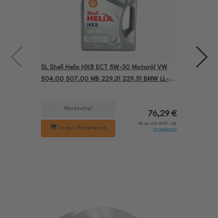
5L Shell Helix HX8 ECT 5W-30 Motoröl VW
4L A
504.00 507.00 MB 229.31 229.51 BMW LL-04
für
550050228
229
Merkzettel
76,29 €
inkl. gesetzl. MwSt., zzgl.
In den Warenkorb
Versandkosten