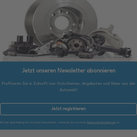
Jetzt unseren Newsletter abonnieren
Profitieren Sie in Zukunft von Gutscheinen, Angeboten und News aus der
Autowelt!
Jetzt registrieren
Mit der Anmeldung für unseren Newsletter, stimmen Sie unseren
Datenschutzrichtlinien
zu.