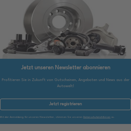
Jetzt unseren Newsletter abonnieren
Profitieren Sie in Zukunft von Gutscheinen, Angeboten und News aus der
Autowelt!
Jetzt registrieren
Mit der Anmeldung für unseren Newsletter, stimmen Sie unseren
Datenschutzrichtlinien
zu.