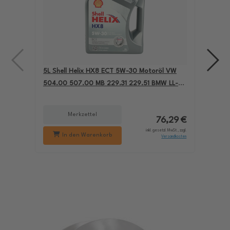
5L Shell Helix HX8 ECT 5W-30 Motoröl VW
4L A
504.00 507.00 MB 229.31 229.51 BMW LL-04
für
550050228
229
Merkzettel
76,29 €
inkl. gesetzl. MwSt., zzgl.
In den Warenkorb
Versandkosten