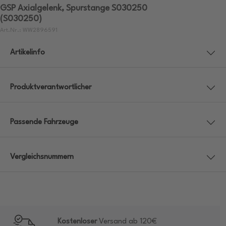
GSP Axialgelenk, Spurstange S030250
(S030250)
Art.Nr.: WW2896591
Artikelinfo
Produktverantwortlicher
Passende Fahrzeuge
Vergleichsnummern
Kostenloser
Versand ab 120€