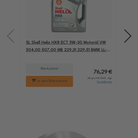
5L Shell Helix HX8 ECT 5W-30 Motoröl VW
4L A
504.00 507.00 MB 229.31 229.51 BMW LL-04
für
550050228
229
Merkzettel
76,29 €
inkl. gesetzl. MwSt., zzgl.
In den Warenkorb
Versandkosten