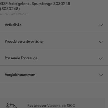
GSP Axialgelenk, Spurstange S030248
(S030248)
Art.Nr.: WW2896590
Artikelinfo
Produktverantwortlicher
Passende Fahrzeuge
Vergleichsnummern
Kostenloser
Versand ab 120€