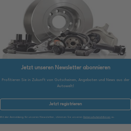
Jetzt unseren Newsletter abonnieren
Profitieren Sie in Zukunft von Gutscheinen, Angeboten und News aus der
Autowelt!
Jetzt registrieren
Mit der Anmeldung für unseren Newsletter, stimmen Sie unseren
Datenschutzrichtlinien
zu.