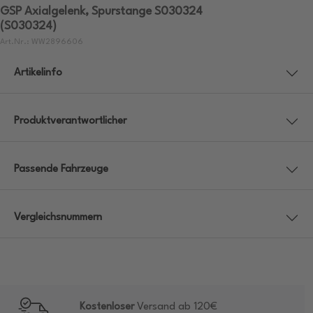
GSP Axialgelenk, Spurstange S030324
(S030324)
Art.Nr.: WW2896606
Artikelinfo
Produktverantwortlicher
Passende Fahrzeuge
Vergleichsnummern
Kostenloser
Versand ab 120€