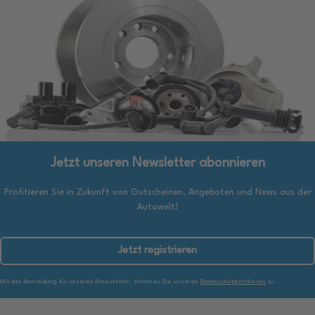
Jetzt unseren Newsletter abonnieren
Profitieren Sie in Zukunft von Gutscheinen, Angeboten und News aus der
Autowelt!
Jetzt registrieren
Mit der Anmeldung für unseren Newsletter, stimmen Sie unseren
Datenschutzrichtlinien
zu.