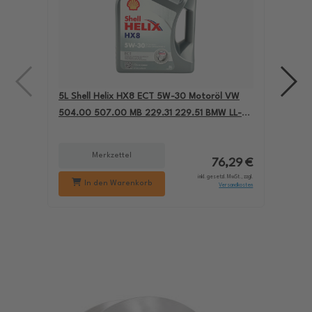
5L Shell Helix HX8 ECT 5W-30 Motoröl VW
4L A
504.00 507.00 MB 229.31 229.51 BMW LL-04
für
550050228
229
Merkzettel
76,29 €
inkl. gesetzl. MwSt., zzgl.
In den Warenkorb
Versandkosten