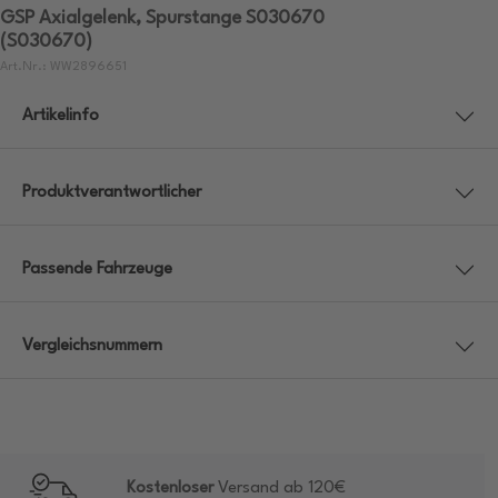
GSP Axialgelenk, Spurstange S030670
(S030670)
Art.Nr.: WW2896651
Artikelinfo
Produktverantwortlicher
Passende Fahrzeuge
Vergleichsnummern
Kostenloser
Versand ab 120€