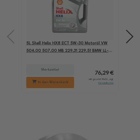
5L Shell Helix HX8 ECT 5W-30 Motoröl VW
4L A
504.00 507.00 MB 229.31 229.51 BMW LL-04
für
550050228
229
Merkzettel
76,29 €
inkl. gesetzl. MwSt., zzgl.
In den Warenkorb
Versandkosten