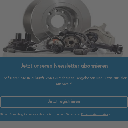
Jetzt unseren Newsletter abonnieren
Profitieren Sie in Zukunft von Gutscheinen, Angeboten und News aus der
Autowelt!
Jetzt registrieren
Mit der Anmeldung für unseren Newsletter, stimmen Sie unseren
Datenschutzrichtlinien
zu.