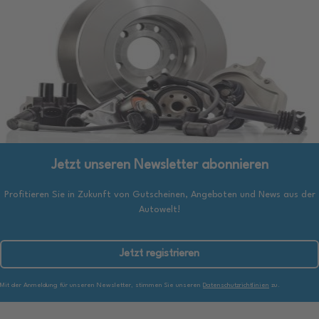
Jetzt unseren Newsletter abonnieren
Profitieren Sie in Zukunft von Gutscheinen, Angeboten und News aus der
Autowelt!
Jetzt registrieren
Mit der Anmeldung für unseren Newsletter, stimmen Sie unseren
Datenschutzrichtlinien
zu.