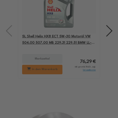
5L Shell Helix HX8 ECT 5W-30 Motoröl VW
4L A
504.00 507.00 MB 229.31 229.51 BMW LL-04
für
550050228
229
Merkzettel
76,29 €
inkl. gesetzl. MwSt., zzgl.
In den Warenkorb
Versandkosten