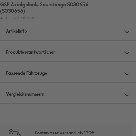
GSP Axialgelenk, Spurstange S030656
(S030656)
Art.Nr.: WW2896649
Artikelinfo
Produktverantwortlicher
Passende Fahrzeuge
Vergleichsnummern
Kostenloser
Versand ab 120€