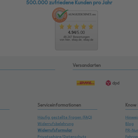
500.000 zufriedene Kunden pro Jahr
4.94
/5.00
48.247 Bewertungen
von hier, ebay.de, ebay.de
Versandarten
Serviceinformationen
Know
Häufig gestellte Fragen (FAQ)
Hinwei
Widerrufsbelehrung
Blog
Widerrufsformular
PR-Nu
Privatsphäre/Datenschutz
Fahrze