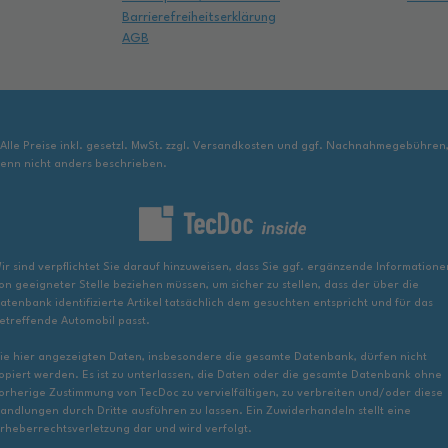
Barrierefreiheitserklärung
AGB
 Alle Preise inkl. gesetzl. MwSt. zzgl. Versandkosten und ggf. Nachnahmegebühren
enn nicht anders beschrieben.
ir sind verpflichtet Sie darauf hinzuweisen, dass Sie ggf. ergänzende Informatione
on geeigneter Stelle beziehen müssen, um sicher zu stellen, dass der über die
atenbank identifizierte Artikel tatsächlich dem gesuchten entspricht und für das
etreffende Automobil passt.
ie hier angezeigten Daten, insbesondere die gesamte Datenbank, dürfen nicht
opiert werden. Es ist zu unterlassen, die Daten oder die gesamte Datenbank ohne
orherige Zustimmung von TecDoc zu vervielfältigen, zu verbreiten und/oder diese
andlungen durch Dritte ausführen zu lassen. Ein Zuwiderhandeln stellt eine
rheberrechtsverletzung dar und wird verfolgt.