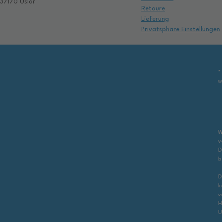
37170 Uslar
Retoure
Lieferung
Privatsphäre Einstellungen
*
w
W
v
D
b
D
k
v
H
U