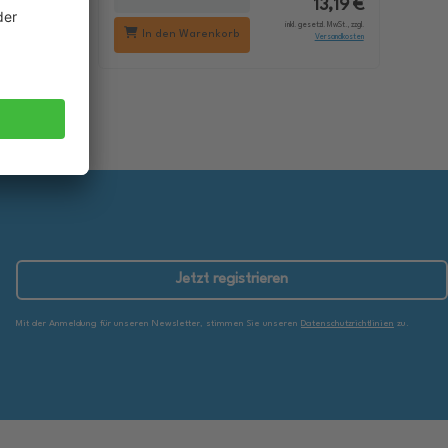
18,29 €
13,19 €
setzl. MwSt., zzgl.
inkl. gesetzl. MwSt., zzgl.
In den Warenkorb
Versandkosten
Versandkosten
Jetzt registrieren
Mit der Anmeldung für unseren Newsletter, stimmen Sie unseren
Datenschutzrichtlinien
zu.