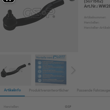
(S071562)
Art.Nr.: WW
Artikelnummer:
Hersteller:
Hersteller-Artike
Artikelinfo
Produktverantwortlicher
Passende Fahrzeuge
Hersteller:
GSP