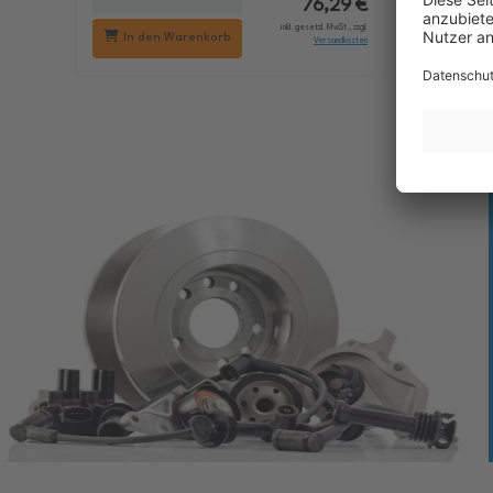
76,29 €
inkl. gesetzl. MwSt., zzgl.
In den Warenkorb
In d
Versandkosten