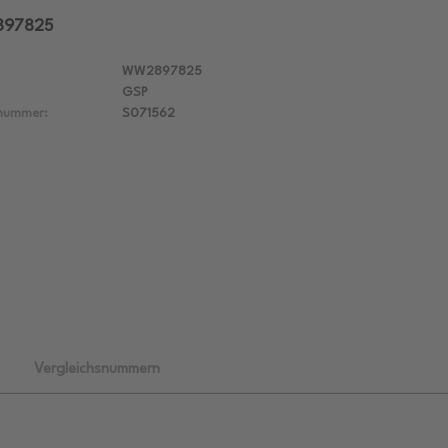
2897825
WW2897825
GSP
lnummer:
S071562
Vergleichsnummern