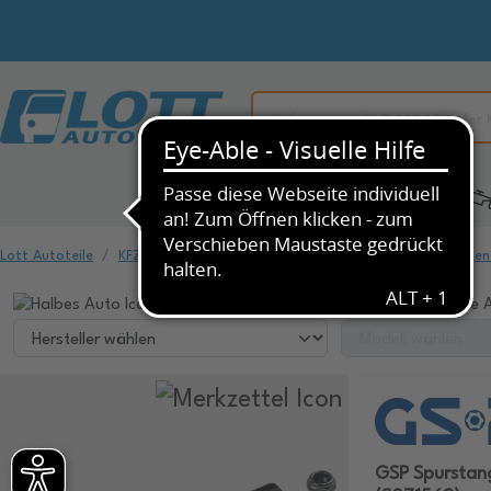
Alle Kategorien
KFZ-Ersatzteile
Lott Autoteile
KFZ-Ersatzteile
Fahrwerk & Federung
Spurstangen
Wählen Sie ihr Fahrzeug, um dazu passende A
GSP Spurstan