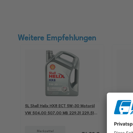
Weitere Empfehlungen
5L Shell Helix HX8 ECT 5W-30 Motoröl
4L Aral B
VW 504.00 507.00 MB 229.31 229.51
passend 
BMW LL-04 550050228
501.01 M
Merkzettel
Me