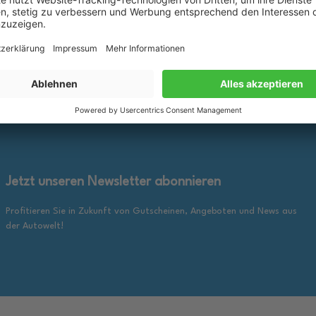
25,89 €
inkl. gesetzl. MwSt., zzgl.
inkl. ge
en Warenkorb
In den Warenkorb
Versandkosten
Jetzt unseren Newsletter abonnieren
Profitieren Sie in Zukunft von Gutscheinen, Angeboten und News aus
der Autowelt!