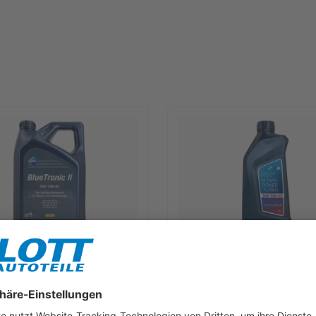
lueTronic II 10W-40 Motoröl
1L BMW M TwinPower Turbo 10W
für Fiat 9.55535 D2 VW 505.00
Motoröl passend für BMW M3 
B 229.3
550042357
rkzettel
Merkzettel