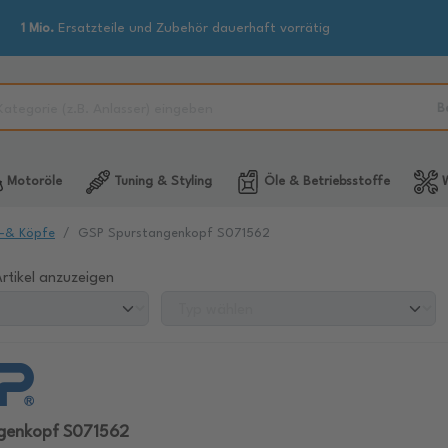
1 Mio.
Ersatzteile und Zubehör dauerhaft vorrätig
B
Motoröle
Tuning & Styling
Öle & Betriebsstoffe
W
-& Köpfe
GSP Spurstangenkopf S071562
rtikel anzuzeigen
genkopf S071562