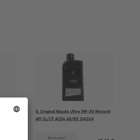
-60
1L Original Mazda Ultra 5W-30 Motoröl
BMW M5
API SL/CF ACEA A5/B5 214204
Merkzettel