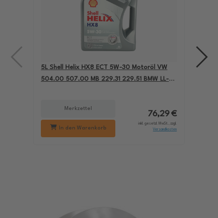
5L Shell Helix HX8 ECT 5W-30 Motoröl VW
4L A
504.00 507.00 MB 229.31 229.51 BMW LL-04
für
550050228
229
Merkzettel
76,29 €
inkl. gesetzl. MwSt., zzgl.
In den Warenkorb
Versandkosten