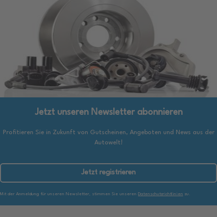
Jetzt unseren Newsletter abonnieren
Profitieren Sie in Zukunft von Gutscheinen, Angeboten und News aus der
Autowelt!
Jetzt registrieren
Mit der Anmeldung für unseren Newsletter, stimmen Sie unseren
Datenschutzrichtlinien
zu.