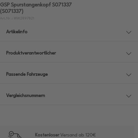
GSP Spurstangenkopf S071337
(S071337)
Art.Nr.: WW2897821
Artikelinfo
Produktverantwortlicher
Passende Fahrzeuge
Vergleichsnummern
Kostenloser
Versand ab 120€