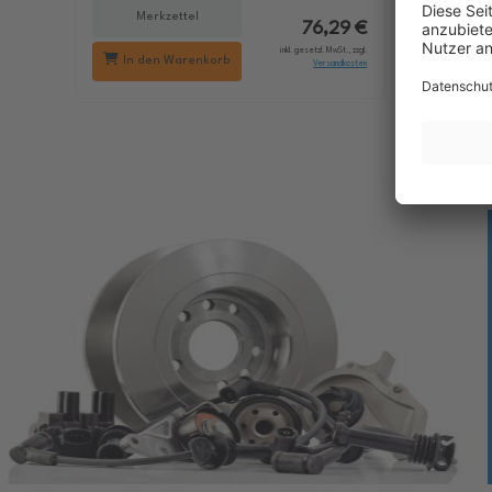
Merkzettel
Me
76,29 €
inkl. gesetzl. MwSt., zzgl.
In den Warenkorb
In d
Versandkosten