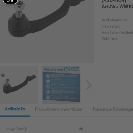
(A26-1104)
Art.Nr.: WW1
Artikelnummer:
Hersteller:
Hersteller-Artike
EAN-Nr.:
Artikelinfo
Produktverantwortlicher
Passende Fahrzeuge
Länge [mm]:
181