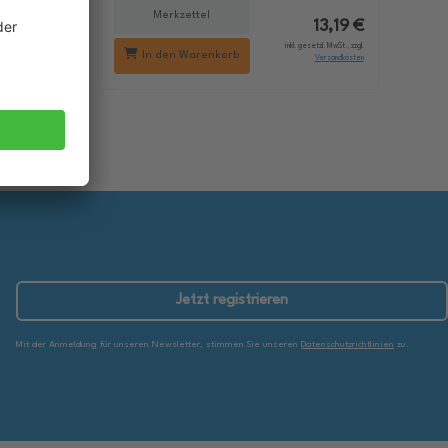
Merkzettel
18,29 €
13,19 €
setzl. MwSt., zzgl.
inkl. gesetzl. MwSt., zzgl.
In den Warenkorb
Versandkosten
Versandkosten
Jetzt registrieren
Mit der Anmeldung für unseren Newsletter, stimmen Sie unseren
Datenschutzrichtlinien
zu.