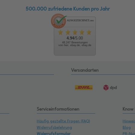
500.000 zufriedene Kunden pro Jahr
4.94
/5.00
48.247 Bewertungen
von hier, ebay.de, ebay.de
Versandarten
Serviceinformationen
Know
Häufig gestellte Fragen (FAQ)
Hinwei
Widerrufsbelehrung
Blog
Widerrufsformular
PR-Nu