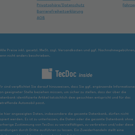
Privatsphäre/Datenschutz
Fahrze
Barrierefreiheitserklärung
AGB
 Alle Preise inkl. gesetzl. MwSt. zzgl. Versandkosten und ggf. Nachnahmegebühren
enn nicht anders beschrieben.
ir sind verpflichtet Sie darauf hinzuweisen, dass Sie ggf. ergänzende Informatione
on geeigneter Stelle beziehen müssen, um sicher zu stellen, dass der über die
atenbank identifizierte Artikel tatsächlich dem gesuchten entspricht und für das
etreffende Automobil passt.
ie hier angezeigten Daten, insbesondere die gesamte Datenbank, dürfen nicht
opiert werden. Es ist zu unterlassen, die Daten oder die gesamte Datenbank ohne
orherige Zustimmung von TecDoc zu vervielfältigen, zu verbreiten und/oder diese
andlungen durch Dritte ausführen zu lassen. Ein Zuwiderhandeln stellt eine