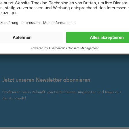
rkzettel
Merkzettel
25,89 €
inkl. gesetzl. MwSt., zzgl.
inkl. ge
en Warenkorb
In den Warenkorb
Versandkosten
Jetzt unseren Newsletter abonnieren
Profitieren Sie in Zukunft von Gutscheinen, Angeboten und News aus
der Autowelt!