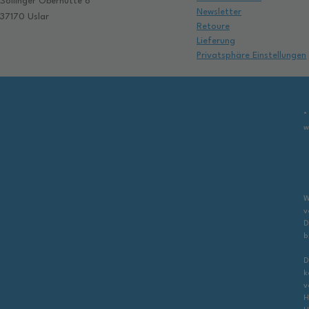
Sollinger Oberhütte 6
Newsletter
37170 Uslar
Retoure
Lieferung
Privatsphäre Einstellungen
*
w
W
v
D
b
D
k
v
H