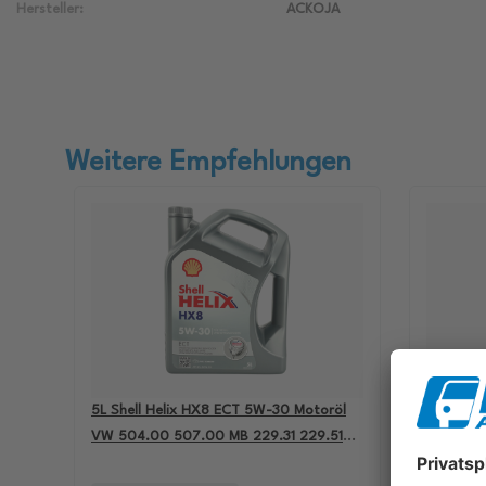
Hersteller:
ACKOJA
Weitere Empfehlungen
5L Shell Helix HX8 ECT 5W-30 Motoröl
4L Aral B
VW 504.00 507.00 MB 229.31 229.51
passend 
BMW LL-04 550050228
501.01 M