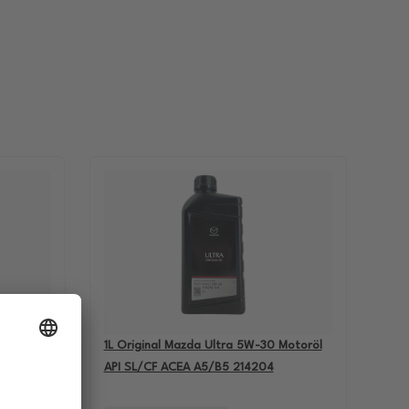
-60
1L Original Mazda Ultra 5W-30 Motoröl
BMW M5
API SL/CF ACEA A5/B5 214204