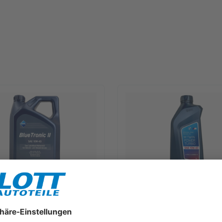
lueTronic II 10W-40 Motoröl
1L BMW M TwinPower Turbo 10W
für Fiat 9.55535 D2 VW 505.00
Motoröl passend für BMW M3 
B 229.3
550042357