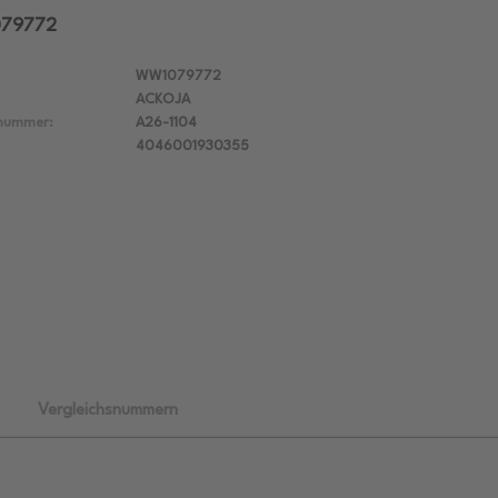
079772
WW1079772
ACKOJA
lnummer:
A26-1104
4046001930355
Vergleichsnummern