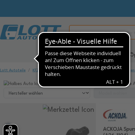
Alle Kategorien
KFZ-Ersatzteile
Lott Autoteile
KFZ-Ersatzteile
Fahrwerk & Federung
Spurstangen
Wählen Sie ihr Fahrzeug, um dazu passende A
ACKOJA Spurst