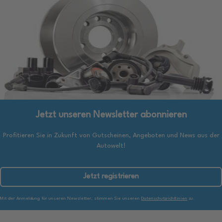
Jetzt unseren Newsletter abonnieren
Profitieren Sie in Zukunft von Gutscheinen, Angeboten und News aus der
Autowelt!
Jetzt registrieren
Mit der Anmeldung für unseren Newsletter, stimmen Sie unseren
Datenschutzrichtlinien
zu.