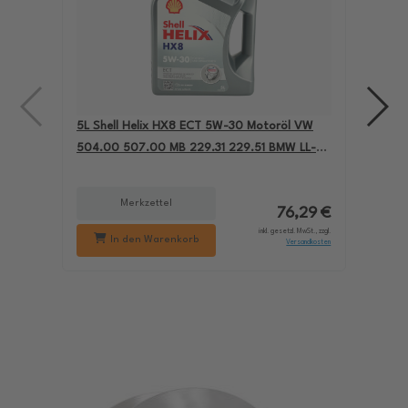
5L Shell Helix HX8 ECT 5W-30 Motoröl VW
4L A
504.00 507.00 MB 229.31 229.51 BMW LL-04
für
550050228
229
Merkzettel
76,29 €
inkl. gesetzl. MwSt., zzgl.
In den Warenkorb
Versandkosten