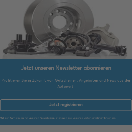
Jetzt unseren Newsletter abonnieren
Profitieren Sie in Zukunft von Gutscheinen, Angeboten und News aus der
Autowelt!
Jetzt registrieren
Mit der Anmeldung für unseren Newsletter, stimmen Sie unseren
Datenschutzrichtlinien
zu.