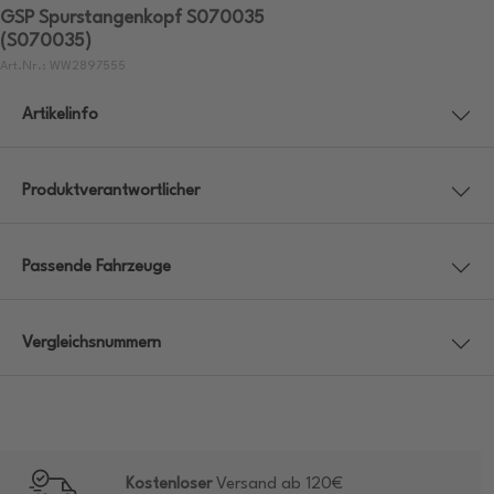
GSP Spurstangenkopf S070035
(S070035)
Art.Nr.: WW2897555
Artikelinfo
Produktverantwortlicher
Passende Fahrzeuge
Vergleichsnummern
Kostenloser
Versand ab 120€