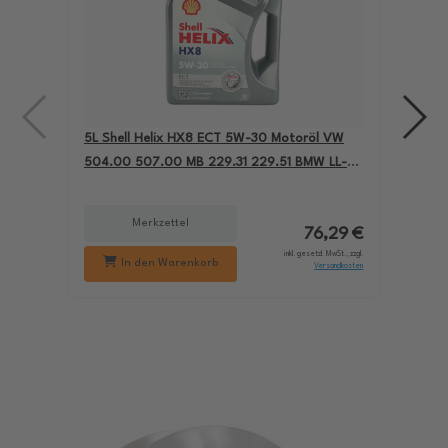
5L Shell Helix HX8 ECT 5W-30 Motoröl VW
4L A
504.00 507.00 MB 229.31 229.51 BMW LL-04
für
550050228
229
Merkzettel
76,29 €
inkl. gesetzl. MwSt., zzgl.
In den Warenkorb
Versandkosten