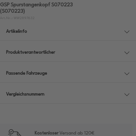
GSP Spurstangenkopf S070223
(S070223)
Art.Nr.: WW2897632
Artikelinfo
Produktverantwortlicher
Passende Fahrzeuge
Vergleichsnummern
Kostenloser
Versand ab 120€