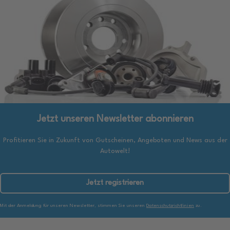
Jetzt unseren Newsletter abonnieren
Profitieren Sie in Zukunft von Gutscheinen, Angeboten und News aus der
Autowelt!
Jetzt registrieren
Mit der Anmeldung für unseren Newsletter, stimmen Sie unseren
Datenschutzrichtlinien
zu.