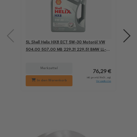
5L Shell Helix HX8 ECT 5W-30 Motoröl VW
4L A
504.00 507.00 MB 229.31 229.51 BMW LL-04
für
550050228
229
Merkzettel
76,29 €
inkl. gesetzl. MwSt., zzgl.
In den Warenkorb
Versandkosten