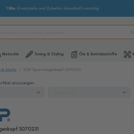
1 Mio.
Ersatzteile und Zubehör dauerhaft vorrätig
B
Motoröle
Tuning & Styling
Öle & Betriebsstoffe
W
-& Köpfe
GSP Spurstangenkopf S070231
rtikel anzuzeigen
genkopf S070231