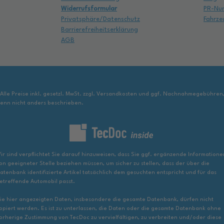
Widerrufsformular
PR-Nu
Privatsphäre/Datenschutz
Fahrze
Barrierefreiheitserklärung
AGB
 Alle Preise inkl. gesetzl. MwSt. zzgl. Versandkosten und ggf. Nachnahmegebühren
enn nicht anders beschrieben.
ir sind verpflichtet Sie darauf hinzuweisen, dass Sie ggf. ergänzende Informatione
on geeigneter Stelle beziehen müssen, um sicher zu stellen, dass der über die
atenbank identifizierte Artikel tatsächlich dem gesuchten entspricht und für das
etreffende Automobil passt.
ie hier angezeigten Daten, insbesondere die gesamte Datenbank, dürfen nicht
opiert werden. Es ist zu unterlassen, die Daten oder die gesamte Datenbank ohne
orherige Zustimmung von TecDoc zu vervielfältigen, zu verbreiten und/oder diese