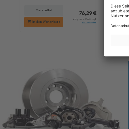
Merkzettel
Me
76,29 €
inkl. gesetzl. MwSt., zzgl.
In den Warenkorb
In d
Versandkosten