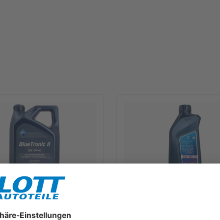
lueTronic II 10W-40 Motoröl
1L BMW M TwinPower Turbo 10W
für Fiat 9.55535 D2 VW 505.00
Motoröl passend für BMW M3 
B 229.3
550042357