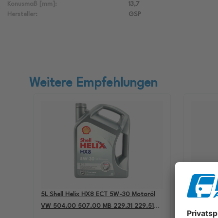
Konusmaß [mm]:
13,7
Hersteller:
GSP
Weitere Empfehlungen
5L Shell Helix HX8 ECT 5W-30 Motoröl
4L Aral B
VW 504.00 507.00 MB 229.31 229.51
passend 
BMW LL-04 550050228
501.01 M