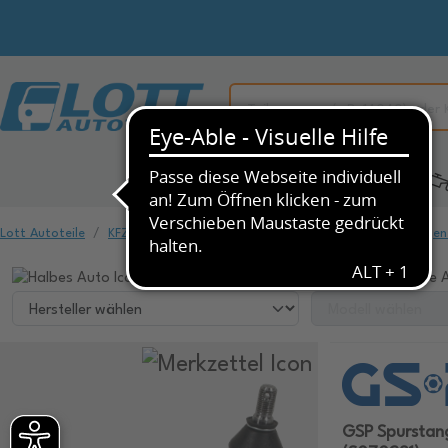
Alle Kategorien
KFZ-Ersatzteile
Lott Autoteile
KFZ-Ersatzteile
Fahrwerk & Federung
Spurstangen
Wählen Sie ihr Fahrzeug, um dazu passende A
GSP Spurstan