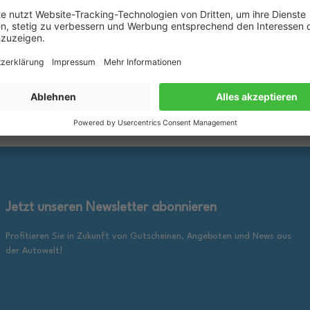
rkzettel
Merkzettel
25,89 €
inkl. gesetzl. MwSt., zzgl.
inkl. ge
en Warenkorb
In den Warenkorb
Versandkosten
Jetzt unseren Newsletter abonnieren
Profitieren Sie in Zukunft von Gutscheinen, Angeboten und News aus
der Autowelt!