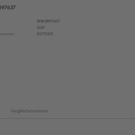
897637
WW2897637
GSP
lnummer:
S070231
Vergleichsnummern