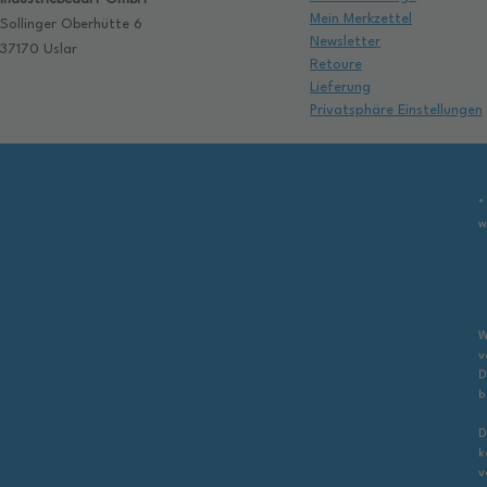
Mein Merkzettel
Sollinger Oberhütte 6
Newsletter
37170 Uslar
Retoure
Lieferung
Privatsphäre Einstellungen
*
w
W
v
D
b
D
k
v