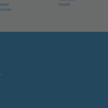
mmern
Kontakt
ugschein
,
n