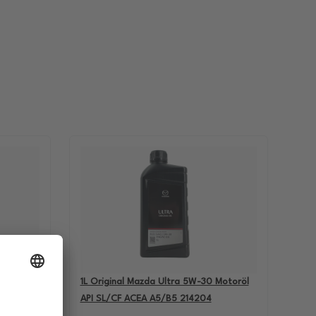
-60
1L Original Mazda Ultra 5W-30 Motoröl
BMW M5
API SL/CF ACEA A5/B5 214204