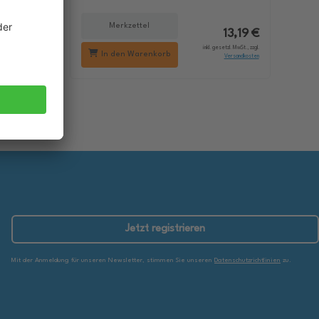
Merkzettel
18,29 €
13,19 €
setzl. MwSt., zzgl.
inkl. gesetzl. MwSt., zzgl.
In den Warenkorb
Versandkosten
Versandkosten
Jetzt registrieren
Mit der Anmeldung für unseren Newsletter, stimmen Sie unseren
Datenschutzrichtlinien
zu.