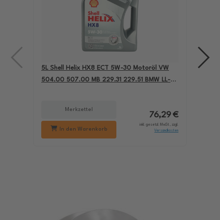
5L Shell Helix HX8 ECT 5W-30 Motoröl VW
4L A
504.00 507.00 MB 229.31 229.51 BMW LL-04
für
550050228
229
Merkzettel
76,29 €
inkl. gesetzl. MwSt., zzgl.
In den Warenkorb
Versandkosten