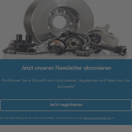
Jetzt unseren Newsletter abonnieren
Profitieren Sie in Zukunft von Gutscheinen, Angeboten und News aus der
Autowelt!
Jetzt registrieren
Mit der Anmeldung für unseren Newsletter, stimmen Sie unseren
Datenschutzrichtlinien
zu.