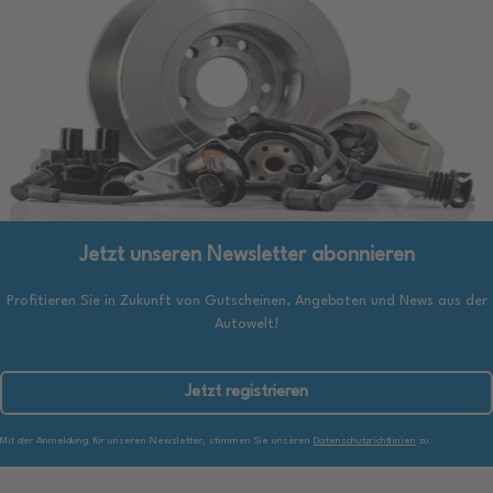
Jetzt unseren Newsletter abonnieren
Profitieren Sie in Zukunft von Gutscheinen, Angeboten und News aus der
Autowelt!
Jetzt registrieren
Mit der Anmeldung für unseren Newsletter, stimmen Sie unseren
Datenschutzrichtlinien
zu.