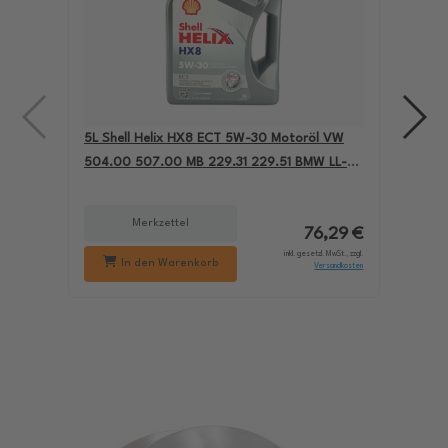
5L Shell Helix HX8 ECT 5W-30 Motoröl VW
4L A
504.00 507.00 MB 229.31 229.51 BMW LL-04
für
550050228
229
Merkzettel
76,29 €
inkl. gesetzl. MwSt., zzgl.
In den Warenkorb
Versandkosten