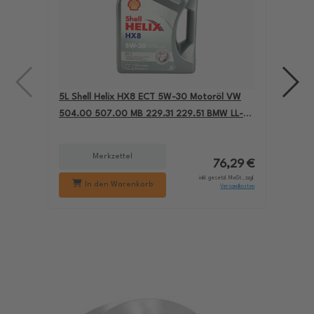
5L Shell Helix HX8 ECT 5W-30 Motoröl VW
4L A
504.00 507.00 MB 229.31 229.51 BMW LL-04
für
550050228
229
Merkzettel
76,29 €
inkl. gesetzl. MwSt., zzgl.
In den Warenkorb
Versandkosten