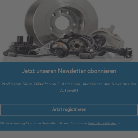
Jetzt unseren Newsletter abonnieren
Profitieren Sie in Zukunft von Gutscheinen, Angeboten und News aus der
Autowelt!
Jetzt registrieren
Mit der Anmeldung für unseren Newsletter, stimmen Sie unseren
Datenschutzrichtlinien
zu.