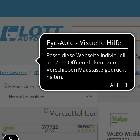
Alle Kategorien
KFZ-Ersatzteile
Lott Autoteile
KFZ-Ersatzteile
Scheibenreinigung
Scheibenwischbl
Wählen Sie ihr Fahrzeug, um dazu passende A
VALEO Wischb