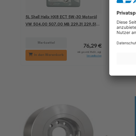
5L Shell Helix HX8 ECT 5W-30 Motoröl
4L Aral B
VW 504.00 507.00 MB 229.31 229.51
passend 
BMW LL-04 550050228
501.01 M
Merkzettel
Me
76,29 €
inkl. gesetzl. MwSt., zzgl.
In den Warenkorb
In d
Versandkosten