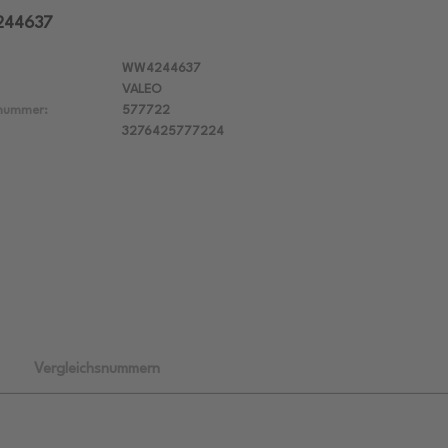
244637
WW4244637
VALEO
lnummer:
577722
3276425777224
Vergleichsnummern