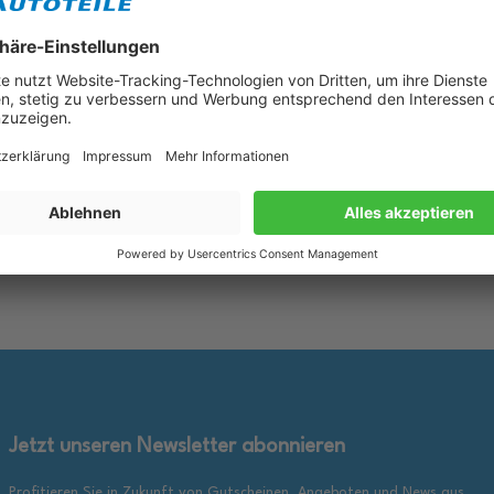
lueTronic II 10W-40 Motoröl
1L BMW M TwinPower Turbo 10W
für Fiat 9.55535 D2 VW 505.00
Motoröl passend für BMW M3 
B 229.3
550042357
rkzettel
Merkzettel
25,89 €
inkl. gesetzl. MwSt., zzgl.
inkl. ge
en Warenkorb
In den Warenkorb
Versandkosten
Jetzt unseren Newsletter abonnieren
Profitieren Sie in Zukunft von Gutscheinen, Angeboten und News aus