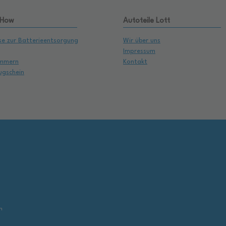
 How
Autoteile Lott
se zur Batterieentsorgung
Wir über uns
Impressum
mmern
Kontakt
ugschein
,
n