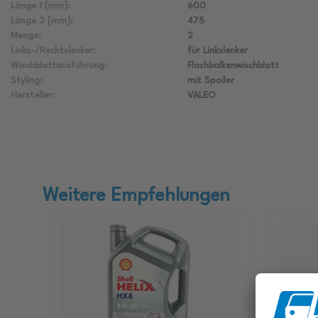
Länge 1 [mm]:
600
Länge 2 [mm]:
475
Menge:
2
Links-/Rechtslenker:
für Linkslenker
Wischblattausführung:
Flachbalkenwischblatt
Styling:
mit Spoiler
Hersteller:
VALEO
Weitere Empfehlungen