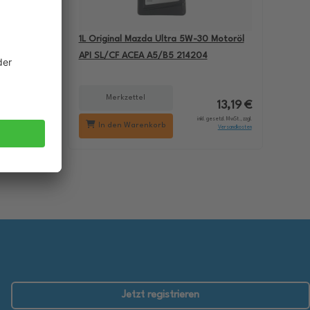
-60
1L Original Mazda Ultra 5W-30 Motoröl
BMW M5
API SL/CF ACEA A5/B5 214204
Merkzettel
18,29 €
13,19 €
setzl. MwSt., zzgl.
inkl. gesetzl. MwSt., zzgl.
In den Warenkorb
Versandkosten
Versandkosten
Jetzt registrieren