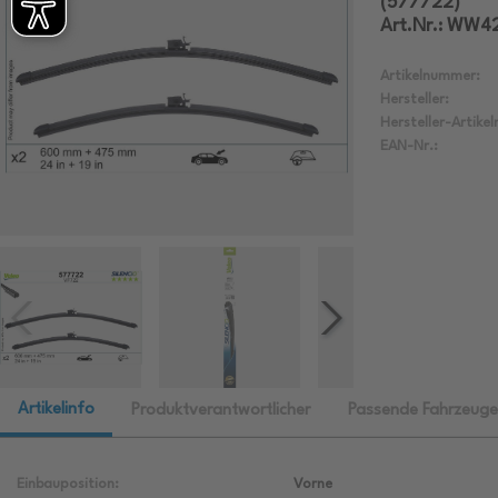
(577722)
Art.Nr.: WW4
Artikelnummer:
Hersteller:
Hersteller-Artike
EAN-Nr.:
Artikelinfo
Produktverantwortlicher
Passende Fahrzeuge
Einbauposition:
Vorne