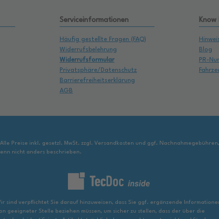
Serviceinformationen
Know
Häufig gestellte Fragen (FAQ)
Hinwei
Widerrufsbelehrung
Blog
Widerrufsformular
PR-Nu
Privatsphäre/Datenschutz
Fahrze
Barrierefreiheitserklärung
AGB
 Alle Preise inkl. gesetzl. MwSt. zzgl. Versandkosten und ggf. Nachnahmegebühren
enn nicht anders beschrieben.
ir sind verpflichtet Sie darauf hinzuweisen, dass Sie ggf. ergänzende Informatione
on geeigneter Stelle beziehen müssen, um sicher zu stellen, dass der über die